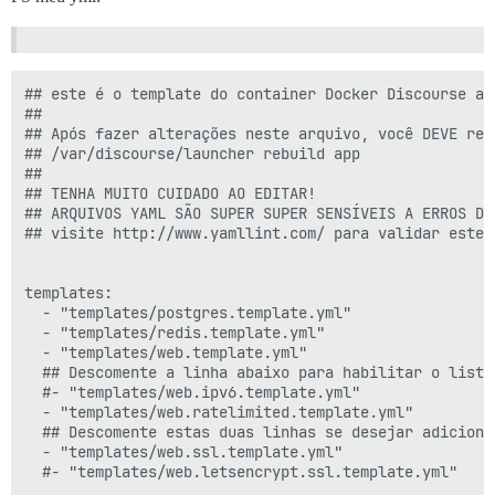
## este é o template do container Docker Discourse al
##

## Após fazer alterações neste arquivo, você DEVE reco
## /var/discourse/launcher rebuild app

##

## TENHA MUITO CUIDADO AO EDITAR!

## ARQUIVOS YAML SÃO SUPER SUPER SENSÍVEIS A ERROS DE
## visite http://www.yamllint.com/ para validar este 
templates:

  - "templates/postgres.template.yml"

  - "templates/redis.template.yml"

  - "templates/web.template.yml"

  ## Descomente a linha abaixo para habilitar o listen
  #- "templates/web.ipv6.template.yml"

  - "templates/web.ratelimited.template.yml"

  ## Descomente estas duas linhas se desejar adiciona
  - "templates/web.ssl.template.yml"

  #- "templates/web.letsencrypt.ssl.template.yml"
