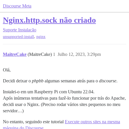
Discourse Meta
Nginx.http.sock não criado
Suporte
Instalação
,
unsupported-install
nginx
MaitreCake
(MaitreCake)
1
Julho 12, 2023, 3:29pm
Olá,
Decidi deixar o
phpbb
algumas semanas atrás para o
discourse
.
Instalei-o em um Raspberry Pi com Ubuntu 22.04.
Após inúmeras tentativas para fazê-lo funcionar por trás do Apache,
decidi usar o Nginx. (Preciso rodar vários sites pequenos no meu
servidor…)
No entanto, seguindo este tutorial
Execute outros sites na mesma
máquina do Discourse