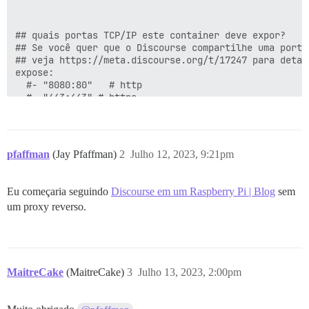
## quais portas TCP/IP este container deve expor?

## Se você quer que o Discourse compartilhe uma porta
## veja https://meta.discourse.org/t/17247 para detalh
expose:

  #- "8080:80"   # http

  #- "443:443" # https

params:

  db_default_text_search_config: "pg_catalog.english"

pfaffman
(Jay Pfaffman)
2
Julho 12, 2023, 9:21pm
  ## Defina db_shared_buffers para um máximo de 25% da
  ## será definido automaticamente pelo bootstrap com
  #db_shared_buffers: "256MB"

Eu começaria seguindo
Discourse em um Raspberry Pi | Blog
sem
um proxy reverso.
  ## pode melhorar o desempenho da ordenação, mas adi
  #db_work_mem: "40MB"

  ## Qual revisão Git este container deve usar? (padrã
  #version: tests-passed

MaitreCake
(MaitreCake)
3
Julho 13, 2023, 2:00pm
env:

  LC_ALL: en_US.UTF-8

  LANG: en_US.UTF-8
