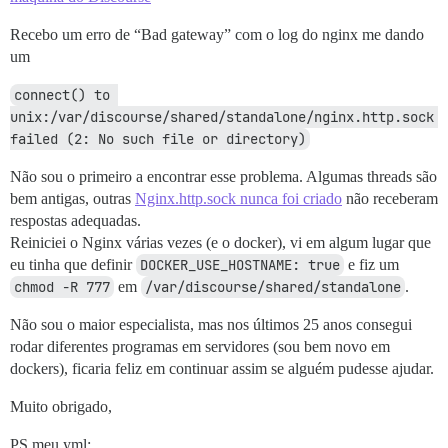
Recebo um erro de “Bad gateway” com o log do nginx me dando
um
connect() to 
unix:/var/discourse/shared/standalone/nginx.http.sock 
failed (2: No such file or directory)
Não sou o primeiro a encontrar esse problema. Algumas threads são
bem antigas, outras
Nginx.http.sock nunca foi criado
não receberam
respostas adequadas.
Reiniciei o Nginx várias vezes (e o docker), vi em algum lugar que
eu tinha que definir
DOCKER_USE_HOSTNAME: true
e fiz um
chmod -R 777
em
/var/discourse/shared/standalone
.
Não sou o maior especialista, mas nos últimos 25 anos consegui
rodar diferentes programas em servidores (sou bem novo em
dockers), ficaria feliz em continuar assim se alguém pudesse ajudar.
Muito obrigado,
PS meu yml: