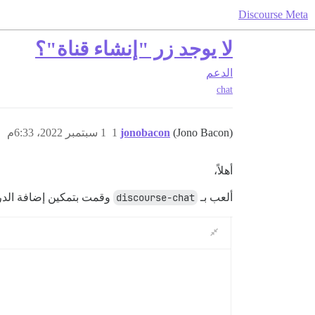
Discourse Meta
لا يوجد زر "إنشاء قناة"؟
الدعم
chat
(Jono Bacon)
jonobacon
1
1 سبتمبر 2022، 6:33م
أهلاً،
ألعب بـ
discourse-chat
وقمت بتمكين إضافة الدرد