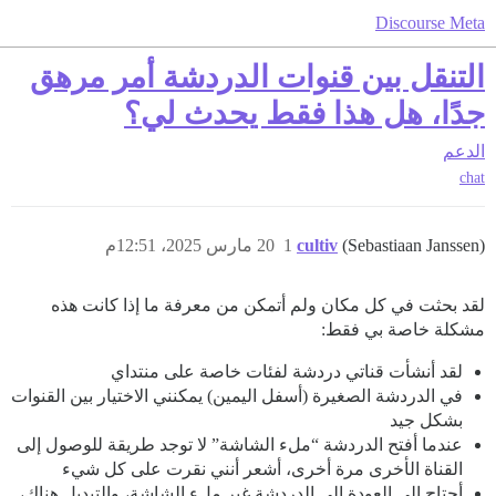
Discourse Meta
التنقل بين قنوات الدردشة أمر مرهق
جدًا، هل هذا فقط يحدث لي؟
الدعم
chat
(Sebastiaan Janssen)
cultiv
1
20 مارس 2025، 12:51م
لقد بحثت في كل مكان ولم أتمكن من معرفة ما إذا كانت هذه
مشكلة خاصة بي فقط:
لقد أنشأت قناتي دردشة لفئات خاصة على منتداي
في الدردشة الصغيرة (أسفل اليمين) يمكنني الاختيار بين القنوات
بشكل جيد
عندما أفتح الدردشة “ملء الشاشة” لا توجد طريقة للوصول إلى
القناة الأخرى مرة أخرى، أشعر أنني نقرت على كل شيء
أحتاج إلى العودة إلى الدردشة غير ملء الشاشة، والتبديل هناك،