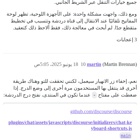
جميع خيارات التنقل عبر الشريط الجانبي.
ومع ذلك، واجهت مشكلة واحدة: على الأجهزة اللوحية، تظهر لوحة
المفاتيح تلقائيًا عند الانتقال إلى قناة دردشة وتتسبب في تخطيط
متقطع جدًا. لم أبحث في معالجة ذلك، فقط ألاحظ ذلك كتعقيد.
3 إعجابات
(Martin Brennan)
martin
10
18 يونيو 2025، 5:05ص
نعم، إخفاء زر الانهيار سيعمل، لكنني تحققت للتو وهناك طريقة
أخرى قد ينتقل بها المستخدمون مرة أخرى إلى وضع الدرج. إذا
ضغطت على مفتاح
-
عندما تكون في المنتدى، نفتح درج الدردشة:
github.com/discourse/discourse
plugins/chat/assets/javascripts/discourse/initializers/chat-ke
yboard-shortcuts.js
main