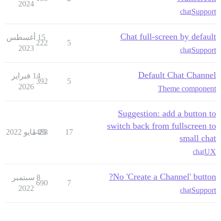
2024
Support
chat
Chat full-screen by default
15 أغسطس
222
5
2023
Support
chat
Default Chat Channel
14 فبراير
392
5
2026
Theme component
Suggestion: add a button to
switch back from fullscreen to
17
25 مايو 2022
1488
small chat
UX
chat
No 'Create a Channel' button?
8 سبتمبر
690
7
2022
Support
chat