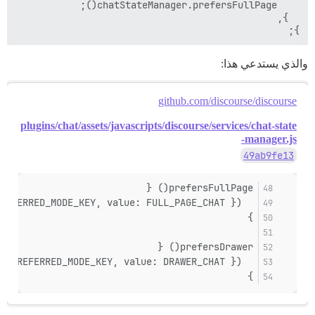
};

والذي يستدعي هذا:
github.com/discourse/discourse
plugins/chat/assets/javascripts/discourse/services/chat-state
-manager.js
49ab9fe13
prefersFullPage() {
  this._store.setObject({ key: PREFERRED_MODE_KEY, value: FULL_PAGE_CHAT });
}
prefersDrawer() {
  this._store.setObject({ key: PREFERRED_MODE_KEY, value: DRAWER_CHAT });
}