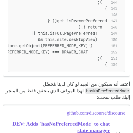
  );
}
get isDrawerPreferred() {
  return !!(
    !this.isFullPagePreferred ||
    (this.site.desktopView &&
      (!this._store.getObject(PREFERRED_MODE_KEY) ||
        this._store.getObject(PREFERRED_MODE_KEY) === DRAWER_CHAT))
  );
}
أعتقد أنه سيكون من الجيد لو كان لدينا مُحَصِّل
hasNoPreferredMode
لهذا الموقف الذي يتحقق فقط من المتجر،
إليك طلب سحب:
github.com/discourse/discourse
DEV: Adds `hasNoPreferredMode` to chat
state manager