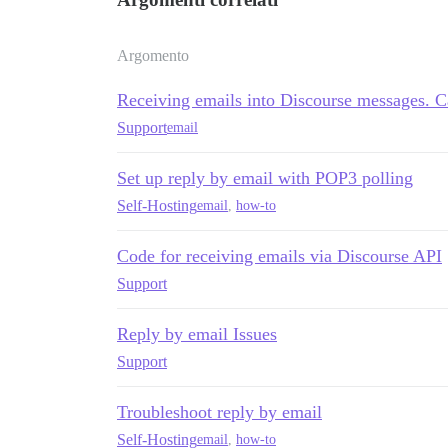
Argomento
Receiving emails into Discourse messages. C
Support
email
Set up reply by email with POP3 polling
Self-Hosting
email
,
how-to
Code for receiving emails via Discourse API
Support
Reply by email Issues
Support
Troubleshoot reply by email
Self-Hosting
email
,
how-to