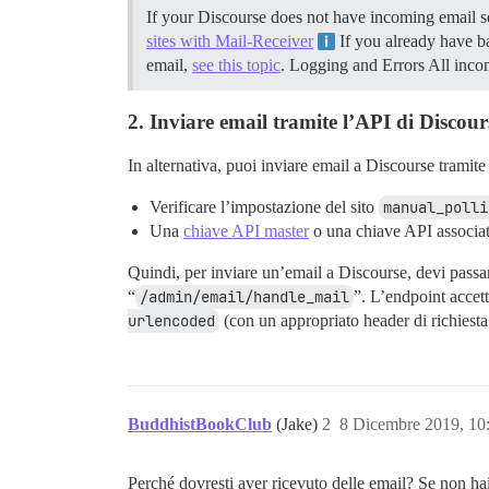
If your Discourse does not have incoming email se
sites with Mail-Receiver
If you already have ba
email,
see this topic
.
Logging and Errors All incom
2. Inviare email tramite l’API di Discour
In alternativa, puoi inviare email a Discourse tramite
Verificare l’impostazione del sito
manual_polli
Una
chiave API master
o una chiave API associat
Quindi, per inviare un’email a Discourse, devi pass
“
/admin/email/handle_mail
”. L’endpoint accett
urlencoded
(con un appropriato header di richiest
BuddhistBookClub
(Jake)
2
8 Dicembre 2019, 10
Perché dovresti aver ricevuto delle email? Se non hai