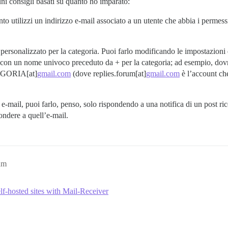
uni consigli basati su quanto ho imparato:
nto utilizzi un indirizzo e-mail associato a un utente che abbia i perme
 personalizzato per la categoria. Puoi farlo modificando le impostazioni
il con un nome univoco preceduto da + per la categoria; ad esempio, dov
GORIA[at]
gmail.com
(dove replies.forum[at]
gmail.com
è l’account che
a e-mail, puoi farlo, penso, solo rispondendo a una notifica di un post ric
ondere a quell’e-mail.
am
lf-hosted sites with Mail-Receiver