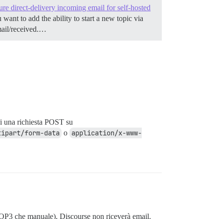
re direct-delivery incoming email for self-hosted
ant to add the ability to start a new topic via
mail/received.…
ui una richiesta POST su
tipart/form-data
o
application/x-www-
a POP3 che manuale), Discourse non riceverà email.