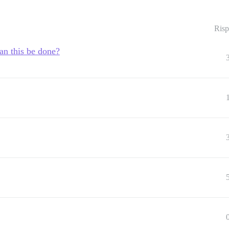
Risp
an this be done?