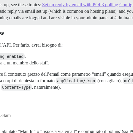
t up, see these topics:
Set up reply by email with POP3 polling
Configu
sic reply via email set up (which is common on hosting plans), and you w
ing emails are logged and are visible in your admin panel at /admin/e
se
 l’API. Per farlo, avrai bisogno di:
ng_enabled
.
a a un membro dello staff.
are il contenuto grezzo dell’email come parametro “email” quando eseg
a corpi di richiesta in formato
application/json
(consigliato),
mul
a
Content-Type
, naturalmente).
:34am
 abilitato “Mail In” o “risposta via email” e configurato il polling (si