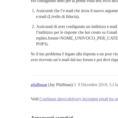
Ho configurato tutto per la prima volta ieri; ecco alc
Assicurati che l’e-mail che invia il nuovo argome
e-mail (Livello di fiducia).
Assicurati di aver configurato un indirizzo e-mail
l’indirizzo per le risposte che hai creato su Gma
replies.forum+NOME_UNIVOCO_PER_CATE
POP3).
Se il tuo problema è legato alla risposta a un post vi
aver ricevuto un’e-mail dal tuo forum e poi devi risp
pfaffman
(Jay Pfaffman)
5
9 Dicembre 2019, 5:13
Vedi
Configure direct-delivery incoming email for se
Argomenti correlati