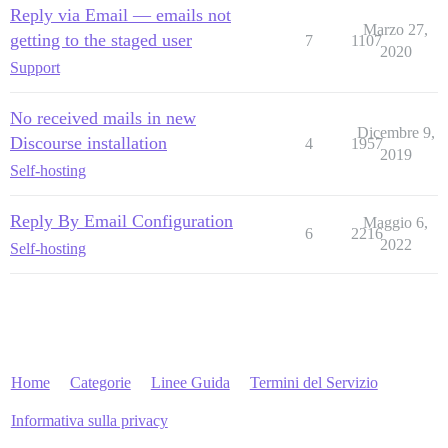
Reply via Email — emails not
Marzo 27,
getting to the staged user
7
1107
2020
Support
No received mails in new
Dicembre 9,
Discourse installation
4
1957
2019
Self-hosting
Reply By Email Configuration
Maggio 6,
6
2216
2022
Self-hosting
Home
Categorie
Linee Guida
Termini del Servizio
Informativa sulla privacy