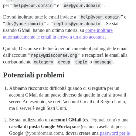
per “
help@your.domain
” e “
dev@your.domain
”.
Dovrai inoltrare tutte le email inviate a “
help@your.domain
” e
“
dev@your.domain
” a “
replies@your.domain
”. Se stai
usando GMail, hanno un ottimo tutorial su
come inoltrare
automaticamente le email in arrivo a un altro account
.
Quindi, Discourse effettuerà periodicamente il polling delle email
dall’account “
reply@discourse.org
” e recapiterà le email alla
corrispondente
category
,
group
,
topic
o
message
.
Potenziali problemi
Abbiamo riscontrato difficoltà quando ci si registra per un
account GMail da un paese diverso da quello in cui si trova il
server. Ad esempio, se crei l’account Gmail dal Regno Unito,
ma il server è negli Stati Uniti.
Se stai utilizzando un
account GMail
(es.
@gmail.com
) o una
casella di posta Google Workspace
(es. una casella di posta
Google
@yourdomain.com
), dovrai creare una
password per le