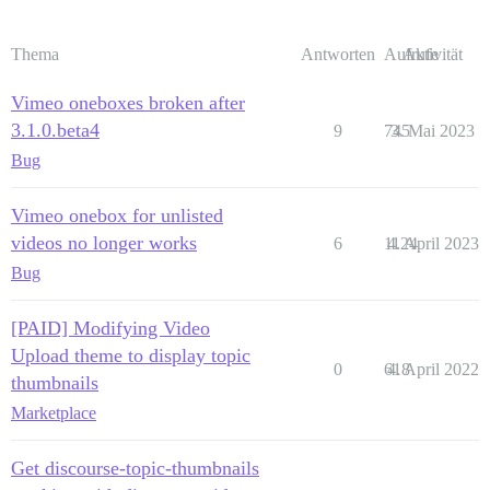
Thema
Antworten
Aufrufe
Aktivität
Vimeo oneboxes broken after
3.1.0.beta4
9
745
3. Mai 2023
Bug
Vimeo onebox for unlisted
videos no longer works
6
1124
4. April 2023
Bug
[PAID] Modifying Video
Upload theme to display topic
0
618
4. April 2022
thumbnails
Marketplace
Get discourse-topic-thumbnails