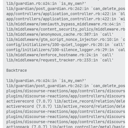
lib/guardian.rb:624:in `is_my_own?'

lib/guardian/post_guardian.rb:262:in `can_delete_post_
app/controllers/application_controller.rb:422:in `blo
app/controllers/application_controller.rb:422:in `with
lib/middleware/omniauth_bypass_middleware.rb:64:in `ca
lib/middleware/content_security_policy/middleware.rb:1
lib/middleware/anonymous_cache.rb:387:in `call'

lib/middleware/gtm_script_nonce_injector.rb:10:in `cal
config/initializers/100-quiet_logger.rb:20:in `call'

config/initializers/100-silence_logger.rb:29:in `call'
lib/middleware/enforce_hostname.rb:24:in `call'

lib/middleware/request_tracker.rb:233:in `call'

Backtrace

lib/guardian.rb:624:in `is_my_own?'

lib/guardian/post_guardian.rb:262:in `can_delete_post_
plugins/discourse-reactions/app/controllers/discourse
plugins/discourse-reactions/app/controllers/discourse
activerecord (7.0.7) lib/active_record/relation/deleg
activerecord (7.0.7) lib/active_record/relation/deleg
plugins/discourse-reactions/app/controllers/discourse
plugins/discourse-reactions/app/controllers/discourse
plugins/discourse-reactions/app/controllers/discourse
actionpack (7.0.7) lib/action_controller/metal/basic_