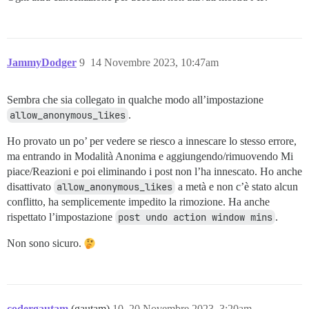
JammyDodger
9
14 Novembre 2023, 10:47am
Sembra che sia collegato in qualche modo all’impostazione
allow_anonymous_likes
.
Ho provato un po’ per vedere se riesco a innescare lo stesso errore,
ma entrando in Modalità Anonima e aggiungendo/rimuovendo Mi
piace/Reazioni e poi eliminando i post non l’ha innescato. Ho anche
disattivato
allow_anonymous_likes
a metà e non c’è stato alcun
conflitto, ha semplicemente impedito la rimozione. Ha anche
rispettato l’impostazione
post undo action window mins
.
Non sono sicuro.
codergautam
(gautam)
10
20 Novembre 2023, 3:20am