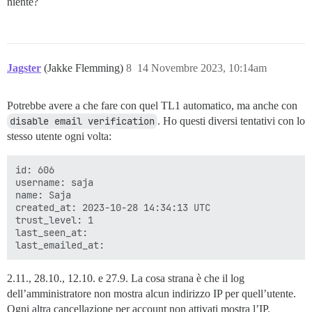
niente?
Jagster
(Jakke Flemming)
8
14 Novembre 2023, 10:14am
Potrebbe avere a che fare con quel TL1 automatico, ma anche con
disable email verification
. Ho questi diversi tentativi con lo
stesso utente ogni volta:
id: 606

username: saja

name: Saja

created_at: 2023-10-28 14:34:13 UTC

trust_level: 1

last_seen_at: 

2.11., 28.10., 12.10. e 27.9. La cosa strana è che il log
dell’amministratore non mostra alcun indirizzo IP per quell’utente.
Ogni altra cancellazione per account non attivati mostra l’IP.