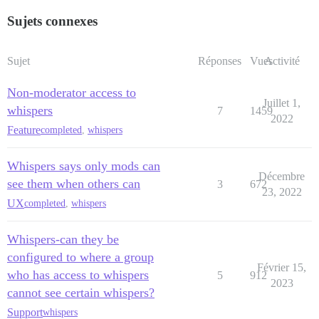
Sujets connexes
Sujet
Réponses
Vues
Activité
Non-moderator access to
Juillet 1,
whispers
7
1459
2022
Feature
completed
,
whispers
Whispers says only mods can
Décembre
see them when others can
3
672
23, 2022
UX
completed
,
whispers
Whispers-can they be
configured to where a group
Février 15,
who has access to whispers
5
912
2023
cannot see certain whispers?
Support
whispers