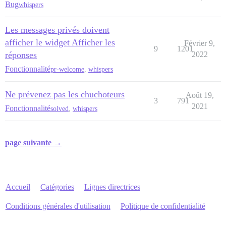
Bug
whispers
Les messages privés doivent
afficher le widget Afficher les
Février 9,
9
1201
réponses
2022
Fonctionnalité
pr-welcome
,
whispers
Ne prévenez pas les chuchoteurs
Août 19,
3
791
2021
Fonctionnalité
solved
,
whispers
page suivante →
Accueil
Catégories
Lignes directrices
Conditions générales d'utilisation
Politique de confidentialité