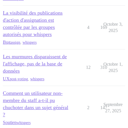
La visibilité des publications
d'action d'assignation est
Octobre 3,
contrôlée par les groupes
4
169
2025
autorisés pour whispers
Bug
assign
,
whispers
Les murmures disparaissent de
l'affichage, pas de la base de
Octobre 1,
12
310
données
2025
UX
post-voting
,
whispers
Comment un utilisateur non-
membre du staff a-t-il pu
Septembre
chuchoter dans un sujet général
2
147
27, 2025
?
Soutien
whispers