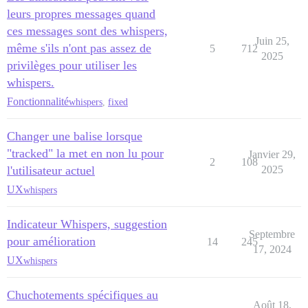
leurs propres messages quand
ces messages sont des whispers,
Juin 25,
même s'ils n'ont pas assez de
5
712
2025
privilèges pour utiliser les
whispers.
Fonctionnalité
whispers
,
fixed
Changer une balise lorsque
"tracked" la met en non lu pour
Janvier 29,
2
108
l'utilisateur actuel
2025
UX
whispers
Indicateur Whispers, suggestion
Septembre
pour amélioration
14
245
17, 2024
UX
whispers
Chuchotements spécifiques au
Août 18,