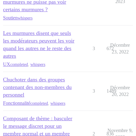
murmures ne puisse pas voir
2023
certains murmures ?
Soutien
whispers
Les murmures disent que seuls
les modérateurs peuvent les voir
Décembre
quand les autres ne le reste des
3
672
23, 2022
autres
UX
completed
,
whispers
Chuchoter dans des groupes
contenant des non-membres du
Décembre
3
1489
personnel
20, 2022
Fonctionnalité
completed
,
whispers
Composant de thème : basculer
le message discret pour un
Novembre 9,
membre normal et un membre
2
836