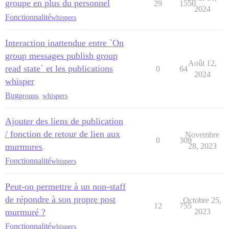
groupe en plus du personnel
29
1550
2024
Fonctionnalité
whispers
Interaction inattendue entre `On
group messages publish group
Août 12,
read state` et les publications
0
64
2024
whisper
Bug
groups
,
whispers
Ajouter des liens de publication
/ fonction de retour de lien aux
Novembre
0
309
murmures
28, 2023
Fonctionnalité
whispers
Peut-on permettre à un non-staff
de répondre à son propre post
Octobre 25,
12
755
murmuré ?
2023
Fonctionnalité
whispers