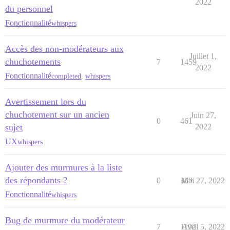
2022
du personnel
Fonctionnalité
whispers
Accès des non-modérateurs aux
Juillet 1,
chuchotements
7
1459
2022
Fonctionnalité
completed
,
whispers
Avertissement lors du
chuchotement sur un ancien
Juin 27,
0
461
sujet
2022
UX
whispers
Ajouter des murmures à la liste
des répondants ?
0
369
Mai 27, 2022
Fonctionnalité
whispers
Bug de murmure du modérateur
7
1192
Avril 5, 2022