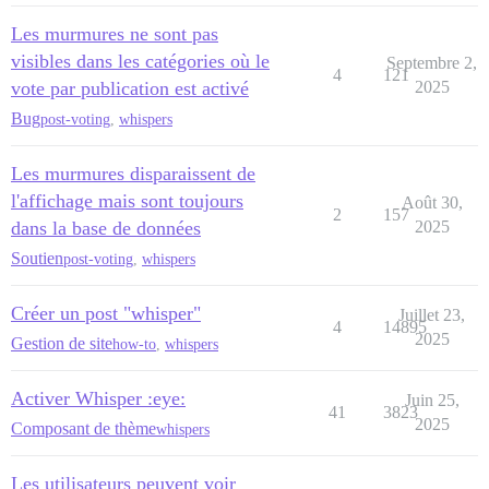
Les murmures ne sont pas
visibles dans les catégories où le
Septembre 2,
4
121
vote par publication est activé
2025
Bug
post-voting
,
whispers
Les murmures disparaissent de
l'affichage mais sont toujours
Août 30,
2
157
dans la base de données
2025
Soutien
post-voting
,
whispers
Créer un post "whisper"
Juillet 23,
4
14895
2025
Gestion de site
how-to
,
whispers
Activer Whisper :eye:
Juin 25,
41
3823
2025
Composant de thème
whispers
Les utilisateurs peuvent voir