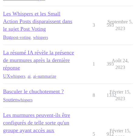
Les Whispers et les Small
Action Posts disparaissent dans
Septembre 5,
3
593
le sujet Post Voting
2023
Bug
post-voting
,
whispers
La résumé IA révèle la présence
de murmures après la dernière
Août 24,
1
393
réponse
2023
UX
whispers
,
ai
,
ai-summarize
Basculer le chuchotement ?
Février 15,
8
1332
2023
Soutien
whispers
Les murmures peuvent-ils être
configurés de telle sorte qu'un
groupe ayant accès aux
Février 15,
5
912