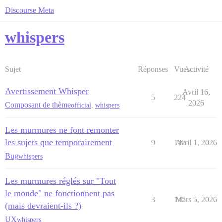
Discourse Meta
whispers
Sujet
Réponses
Vues
Activité
Avertissement Whisper
Avril 16,
5
224
2026
Composant de thème
official
,
whispers
Les murmures ne font remonter
les sujets que temporairement
9
145
Avril 1, 2026
Bug
whispers
Les murmures réglés sur "Tout
le monde" ne fonctionnent pas
3
145
Mars 5, 2026
(mais devraient-ils ?)
UX
whispers