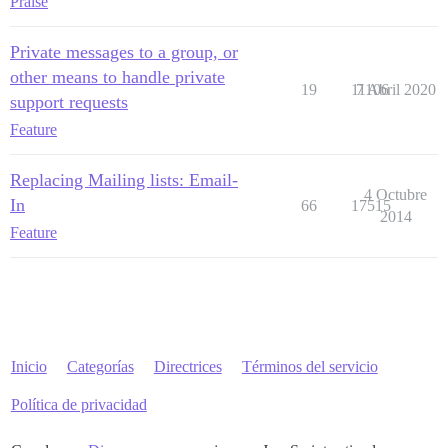
Praise
Private messages to a group, or
other means to handle private
19
11106
7 Abril 2020
support requests
Feature
Replacing Mailing lists: Email-
4 Octubre
In
66
17515
2014
Feature
Inicio
Categorías
Directrices
Términos del servicio
Política de privacidad