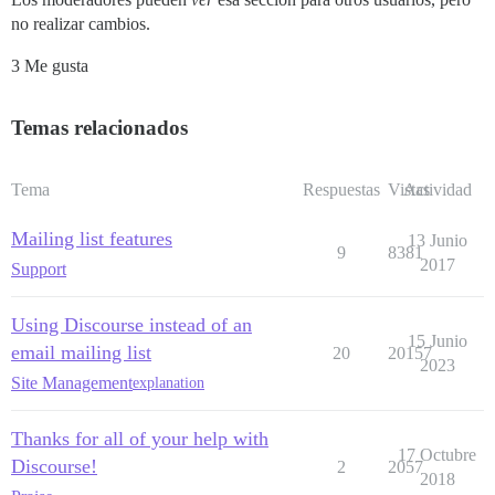
no realizar cambios.
3 Me gusta
Temas relacionados
Tema
Respuestas
Vistas
Actividad
Mailing list features
13 Junio
9
8381
2017
Support
Using Discourse instead of an
15 Junio
email mailing list
20
20157
2023
Site Management
explanation
Thanks for all of your help with
17 Octubre
Discourse!
2
2057
2018