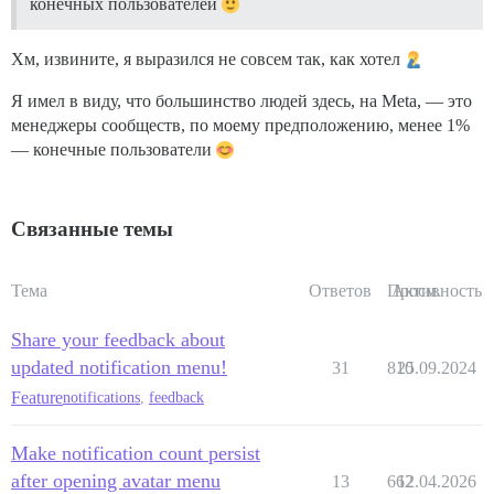
конечных пользователей
Хм, извините, я выразился не совсем так, как хотел
Я имел в виду, что большинство людей здесь, на Meta, — это
менеджеры сообществ, по моему предположению, менее 1%
— конечные пользователи
Связанные темы
Тема
Ответов
Просм.
Активность
Share your feedback about
updated notification menu!
31
810
25.09.2024
Feature
notifications
,
feedback
Make notification count persist
after opening avatar menu
13
662
12.04.2026