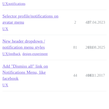
UX
notifications
Selector profile/notifications on
avatar menu
2
427
07.04.2023
UX
New header dropdown /
notification menu styles
81
2691
13.08.2025
UX
feedback
,
design-experiment
Add "Dismiss all" link on
Notifications Menu, like
44
4143
09.11.2017
facebook
UX