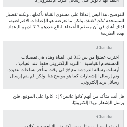
أعتقد أنها لا تؤثر على رسائل البريد الإلكتروني).
للتوضيح، هذا ليس إعدادًا على مستوى القناة بأكملها، ولكنه تفضيل
للمستخدم
لتلك القناة
. ولكن ما تعرضه هو الإعدادات الافتراضية،
لذلك أشك في أن معظم الأعضاء البالغ عددهم 313 لديهم الإعداد
بهذه الطريقة.
Chandra:
اخترت عضوًا من بين 313 في القناة وهذه هي تفضيلات
المستخدم القياسية - ‘البريد الإلكتروني فقط عند الغياب’.
أرسلت رسالة الدردشة مع @ في وقت متأخر بساعات عديدة،
وتم إرسال الإشعارات كما هو موضح هنا، ولكن لم يتم إرسال
رسائل بريد إلكتروني.
هل أنت متأكد من أنهم كانوا غائبين؟ إذا كانوا على الموقع، فلن
يرسل الإشعار بريدًا إلكترونيًا.
Chandra:
لم يتم إرسال رسائل بريد إلكتروني إلا لعضوين. كلاهما