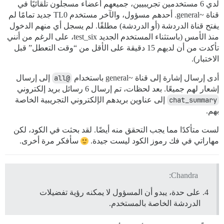
لدي 6 مستخدمين تجريبيين، جميعهم أعضاء مسجلون تلقائيًا في
قناة ~general. أحدهم مسؤول، والآخر مستخدم TL0 جديد تمامًا لم
يفتح قناة الدردشة (أو الدردشة) مطلقًا. لم يسجل أي منهم الدخول
منذ الأمس (باستثناء المستخدم الجديد test_six، على الرغم من أنني
تأكدت من أن لديهم 15 دقيقة على الأقل من “وقت التعطل” قبل
الاختبار).
أدى إرسال إشارة إلى قناة ~general باستخدام
@all
إلى إرسال
إشعار لهم جميعًا. بعد لحظات، تم إرسال 6 رسائل بريد إلكتروني
chat_summary
إلى عناوين بريدهم الإلكتروني التجريبية الخاصة
بهم.
لست متأكدًا مما يجب التحقق منه أيضًا. لقد بحثت في الكود، لكن
مهاراتي في فك رموز الكود ليست جيدة.
سأفكر مرة أخرى.
Chandra:
على حدة، يبدو أن المسؤول لا يمكنه رؤية تفضيلات
الدردشة الخاصة بالمستخدم.