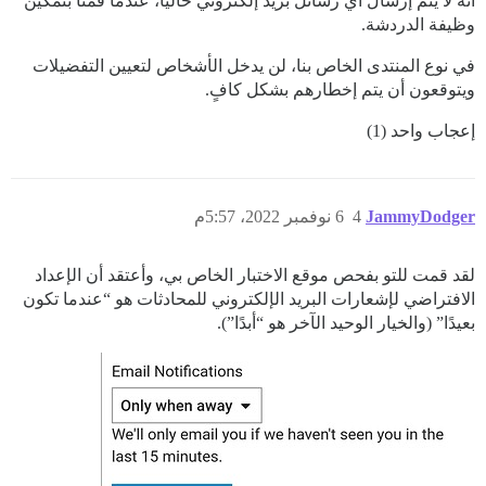
أنه لا يتم إرسال أي رسائل بريد إلكتروني حاليًا، عندما قمنا بتمكين
وظيفة الدردشة.
في نوع المنتدى الخاص بنا، لن يدخل الأشخاص لتعيين التفضيلات
ويتوقعون أن يتم إخطارهم بشكل كافٍ.
إعجاب واحد (1)
JammyDodger
4
6 نوفمبر 2022، 5:57م
لقد قمت للتو بفحص موقع الاختبار الخاص بي، وأعتقد أن الإعداد
الافتراضي لإشعارات البريد الإلكتروني للمحادثات هو “عندما تكون
بعيدًا” (والخيار الوحيد الآخر هو “أبدًا”).