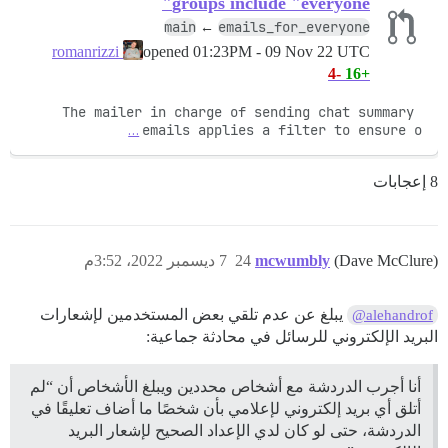
groups include "everyone"
main
emails_for_everyone
←
opened
01:23PM - 09 Nov 22 UTC
romanrizzi
-4
+16
The mailer in charge of sending chat summary 
…
emails applies a filter to ensure o
8 إعجابات
(Dave McClure)
mcwumbly
24
7 ديسمبر 2022، 3:52م
يبلغ عن عدم تلقي بعض المستخدمين لإشعارات
@alehandrof
البريد الإلكتروني للرسائل في محادثة جماعية:
أنا أجرب الدردشة مع أشخاص محددين ويبلغ الأشخاص أن “لم
أتلق أي بريد إلكتروني لإعلامي بأن شخصًا ما أضاف تعليقًا في
الدردشة، حتى لو كان لدي الإعداد الصحيح لإشعار البريد