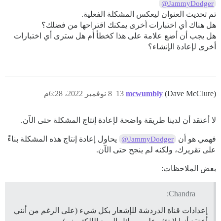
@JammyDodger
تم تحديث العنوان ليعكس المشكلة الفعلية.
هل هناك أي اختبارات أخرى يمكنك اقتراحها من فضلك؟
هل يجب أن أضع علامة على هذا كخطأ أم هل سترى أي اختبارات
أخرى لإعادة الإنشاء؟
(Dave McClure)
mcwumbly
13
8 نوفمبر 2022، 6:28م
لا أعتقد أن لدينا طريقة واضحة لإعادة إنتاج المشكلة حتى الآن.
فهمي هو أن
يحاول إعادة إنتاج هذه المشكلة بناءً
@JammyDodger
على تقريرك، ولكنه لم ينجح حتى الآن.
بعض الملاحظات:
Chandra:
إعدادات قناة الدردشة للإشعار بكل شيء (على الرغم من أنني