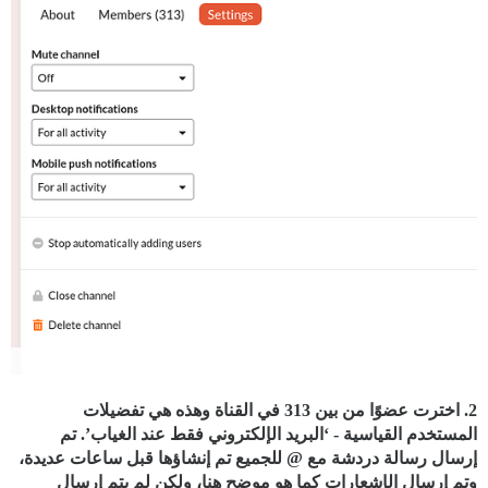
2. اخترت عضوًا من بين 313 في القناة وهذه هي تفضيلات
المستخدم القياسية - ‘البريد الإلكتروني فقط عند الغياب’. تم
إرسال رسالة دردشة مع @ للجميع تم إنشاؤها قبل ساعات عديدة،
وتم إرسال الإشعارات كما هو موضح هنا، ولكن لم يتم إرسال