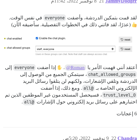
JammyDodger
21
8 نوفمبر 2022، 11:42م
لقد قمت بتمكين الدردشة، وأضفت
everyone
في نفس الوقت.
(عذرًا، لقد فاتني ذلك في الخطوات التفصيلية. سأضيفه الآن)
أعتقد أنني فهمت الأمر يا
.
إذا أضفت
everyone
إلى
@Roman
chat_allowed_groups
، سيتمكن الجميع من الوصول إلى
الدردشة وتلقي الإشعارات، ولكنهم لن يتلقوا رسائل البريد
الإلكتروني الخاصة بـ
@all
. ومع ذلك، إذا أضفت
trust_level_0
، فسيحصل المستخدمون غير الموظفين الذين تم
اختبارهم على رسائل بريد إلكتروني حول الإشارات
@all
.
6 إعجابات
Chandra
22
9 نوفمبر 2022، 5:20ص