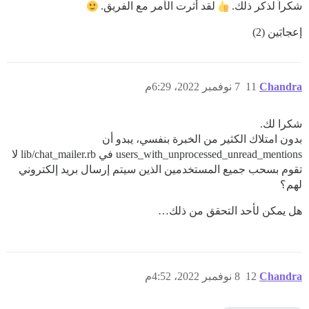
شكراً لذكر ذلك.
لقد أثرت الأمر مع الفريق.
إعجابَين (2)
Chandra
11
7 نوفمبر 2022، 6:29م
شكرا لك.
بدون امتلاك الكثير من الخبرة بنفسي، يبدو أن
users_with_unprocessed_unread_mentions في lib/chat_mailer.rb لا
تقوم بسحب جميع المستخدمين الذين سيتم إرسال بريد إلكتروني
لهم؟
هل يمكن لأحد التحقق من ذلك…
Chandra
12
8 نوفمبر 2022، 4:52م