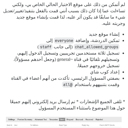
لم أتمكن من ذلك على موقع الاختبار الحالي الخاص بي، ولكني
تساءلت عما إذا كان ذلك بسبب أنني قمت بالفعل بتنفيذ/تغيير/تعديل
شيء ما سابقًا قد يكون أثر عليه، لذا قمت بإنشاء موقع جديد
وجربته عليه.
إنشاء موقع جديد
تمكين الدردشة، وإضافة
everyone
إلى
chat_allowed_groups
(إلى جانب
staff
)
تسجيل ثلاثة مستخدمين تجريبيين وتسجيل الدخول إليهم،
وتسجيلهم تلقائيًا في قناة ~general (وجعل أحدهم مسؤولاً).
تسجيل خروجهم جميعًا.
إعداد كوب شاي
بصفتي المسؤول الرئيسي، تأكدت من أنهم أعضاء في القناة
وقمت بتنبيههم باستخدام
@all
* تلقى الجميع الإشعارات * تم إرسال بريد إلكتروني إليهم جميعًا
حول هذا الموضوع باستثناء المستخدم المسؤول