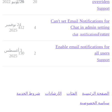
overriden
20
29 يونيو 2022
2726
Support
Can't set Email Notifications for
24 نوفمبر
Chat in admin setting
412
4
2025
Feature
chat
,
notifications
Enable email notifications for
3 أغسطس
all users
130
2
2025
Support
الصفحة الرئيسية
الفئات
الإرشادات
شروط الخدمة
سياسة الخصوصية