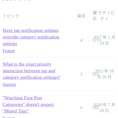
表
アクティビ
トピック
返信
示
ティ
Have tag notification settings
override category notification
2017 年 1 月
4
1213
settings
24 日
Feature
What is the exact priority
interaction between tag and
2022 年 10
2
621
category notification settings?
月 26 日
Support
"Watching First Post
Categories" doesn't respect
2020 年 7 月
6
582
"Muted Tags"
28 日