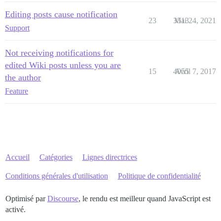
Editing posts cause notification
23
3513
Mai 24, 2021
Support
Not receiving notifications for
edited Wiki posts unless you are
15
4055
Avril 7, 2017
the author
Feature
Accueil
Catégories
Lignes directrices
Conditions générales d'utilisation
Politique de confidentialité
Optimisé par
Discourse
, le rendu est meilleur quand JavaScript est
activé.