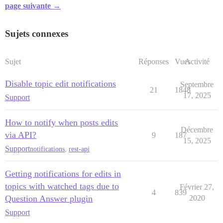
page suivante →
Sujets connexes
Sujet
Réponses
Vues
Activité
Disable topic edit notifications
Septembre
21
1848
17, 2025
Support
How to notify when posts edits
Décembre
via API?
9
187
15, 2025
Support
notifications
,
rest-api
Getting notifications for edits in
topics with watched tags due to
Février 27,
4
839
Question Answer plugin
2020
Support