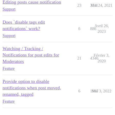
Editing posts cause notification
23
3511
Mai 24, 2021
Support
Does `disable tags edit
Avril 26,
notifications` work?
6
886
2023
Support
Watching / Tracking /
Notifications for post edits for
Février 3,
21
4346
Moderators
2020
Feature
Provide option to disable
notifications when post moved,
6
1947
Mai 3, 2022
renamed, tagged
Feature