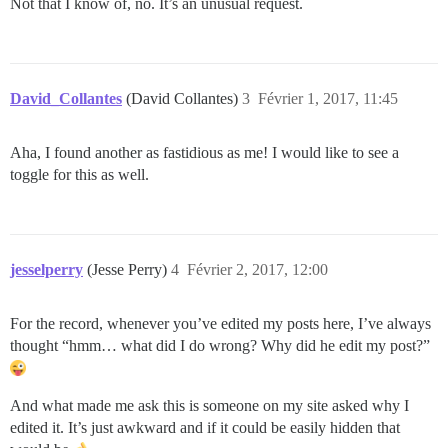
Not that I know of, no. It’s an unusual request.
David_Collantes
(David Collantes)
3
Février 1, 2017, 11:45
Aha, I found another as fastidious as me! I would like to see a
toggle for this as well.
jesselperry
(Jesse Perry)
4
Février 2, 2017, 12:00
For the record, whenever you’ve edited my posts here, I’ve always
thought “hmm… what did I do wrong? Why did he edit my post?”
And what made me ask this is someone on my site asked why I
edited it. It’s just awkward and if it could be easily hidden that