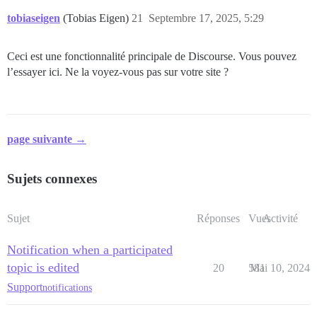
tobiaseigen
(Tobias Eigen)
21
Septembre 17, 2025, 5:29
Ceci est une fonctionnalité principale de Discourse. Vous pouvez
l’essayer ici. Ne la voyez-vous pas sur votre site ?
page suivante →
Sujets connexes
Sujet
Réponses
Vues
Activité
Notification when a participated
topic is edited
20
581
Mai 10, 2024
Support
notifications