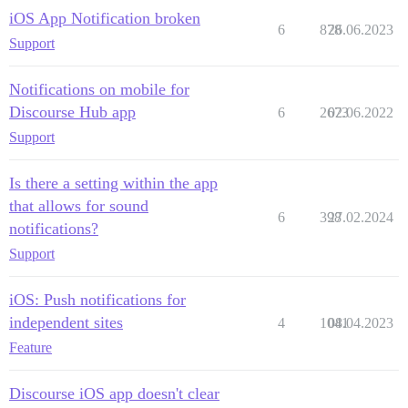
iOS App Notification broken
6
878
26.06.2023
Support
Notifications on mobile for
Discourse Hub app
6
2673
02.06.2022
Support
Is there a setting within the app
that allows for sound
6
398
27.02.2024
notifications?
Support
iOS: Push notifications for
independent sites
4
1041
08.04.2023
Feature
Discourse iOS app doesn't clear