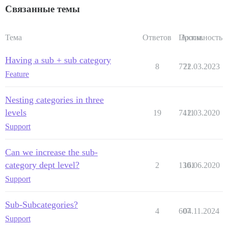
Связанные темы
Тема
Ответов
Просм.
Активность
Having a sub + sub category
8
771
22.03.2023
Feature
Nesting categories in three
levels
19
7411
12.03.2020
Support
Can we increase the sub-
category dept level?
2
1301
16.06.2020
Support
Sub-Subcategories?
4
607
04.11.2024
Support