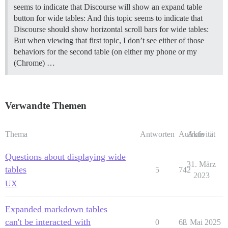
seems to indicate that Discourse will show an expand table
button for wide tables: And this topic seems to indicate that
Discourse should show horizontal scroll bars for wide tables:
But when viewing that first topic, I don’t see either of those
behaviors for the second table (on either my phone or my
(Chrome) …
Verwandte Themen
Thema
Antworten
Aufrufe
Aktivität
Questions about displaying wide
31. März
tables
5
742
2023
UX
Expanded markdown tables
can't be interacted with
0
68
1. Mai 2025