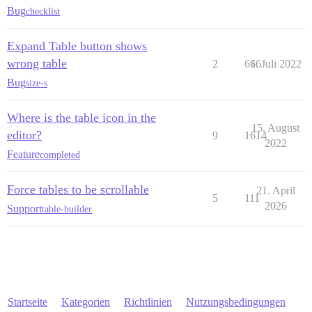
Bug
checklist
Expand Table button shows
wrong table
2
616
6. Juli 2022
Bug
size-s
Where is the table icon in the
15. August
editor?
9
1614
2022
Feature
completed
Force tables to be scrollable
21. April
5
111
2026
Support
table-builder
Startseite
Kategorien
Richtlinien
Nutzungsbedingungen