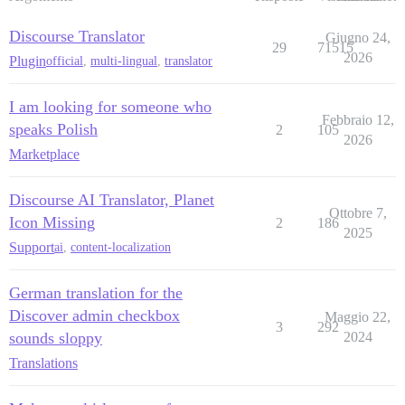
Discourse Translator
Giugno 24,
29
71515
2026
Plugin
official
,
multi-lingual
,
translator
I am looking for someone who
Febbraio 12,
speaks Polish
2
105
2026
Marketplace
Discourse AI Translator, Planet
Ottobre 7,
Icon Missing
2
186
2025
Support
ai
,
content-localization
German translation for the
Discover admin checkbox
Maggio 22,
3
292
sounds sloppy
2024
Translations