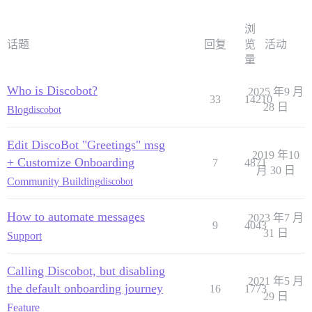
浏
话题
回复
览
活动
量
Who is Discobot?
2025 年9 月
33
14210
28 日
Blog
discobot
Edit DiscoBot "Greetings" msg
2019 年10
+ Customize Onboarding
7
4871
月 30 日
Community Building
discobot
How to automate messages
2023 年7 月
9
4043
31 日
Support
Calling Discobot, but disabling
2021 年5 月
the default onboarding journey
16
1773
29 日
Feature