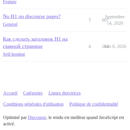
Feature
No H1 on discourse pages?
Septembre
5
607
14, 2020
General
Как сделать заголовок H1 на
главной странице
4
114
Juin 6, 2026
Self-hosting
Accueil
Catégories
Lignes directrices
Conditions générales d'utilisation
Politique de confidentialité
Optimisé par
Discourse
, le rendu est meilleur quand JavaScript est
activé.