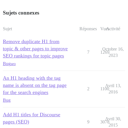
Sujets connexes
Sujet
Réponses
Vues
Activité
Remove duplicate H1 from
topic & other pages to improve
Octobre 16,
7
1269
SEO rankings for topic pages
2023
Bug
seo
An H1 heading with the tag
name is absent on the tag page
Avril 13,
2
1100
for the search engines
2016
Bug
Add H1 titles for Discourse
Avril 30,
pages (SEO)
9
3078
2015