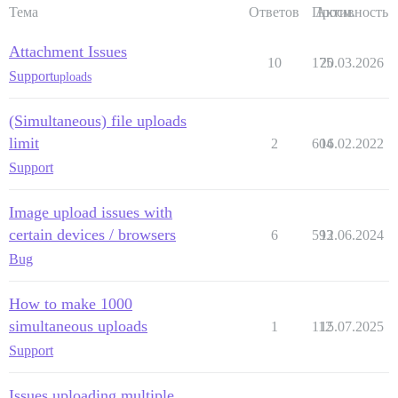
Тема
Ответов
Просм.
Активность
Attachment Issues
10
175
20.03.2026
Support
uploads
(Simultaneous) file uploads
limit
2
604
16.02.2022
Support
Image upload issues with
certain devices / browsers
6
593
12.06.2024
Bug
How to make 1000
simultaneous uploads
1
112
15.07.2025
Support
Issues uploading multiple