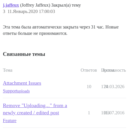
j.jaffeux
(Joffrey Jaffeux) Закрыл(а) тему
3
11.Январь.2020 17:00:03
Эта тема была автоматически закрыта через 31 час. Новые
ответы больше не принимаются.
Связанные темы
Тема
Ответов
Просм.
Активность
Attachment Issues
10
174
20.03.2026
Support
uploads
Remove "Uploading..." from a
newly created / edited post
1
1113
06.07.2016
Feature