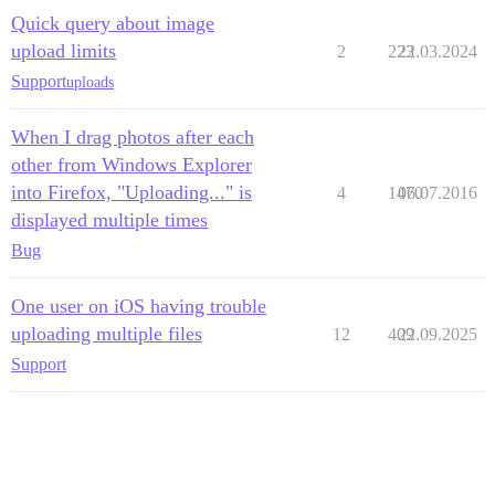
Quick query about image
upload limits
2
223
22.03.2024
Support
uploads
When I drag photos after each
other from Windows Explorer
into Firefox, "Uploading..." is
4
1470
06.07.2016
displayed multiple times
Bug
One user on iOS having trouble
uploading multiple files
12
409
22.09.2025
Support