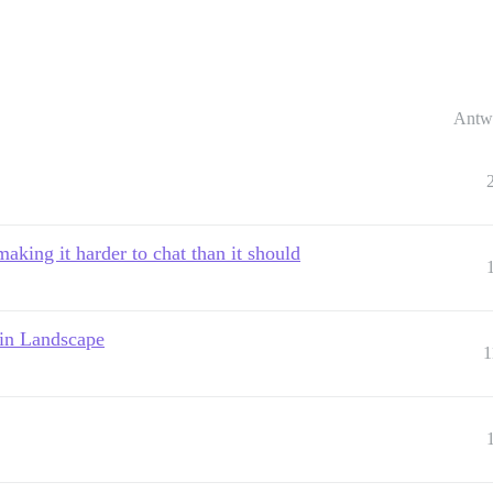
Antw
aking it harder to chat than it should
 in Landscape
1