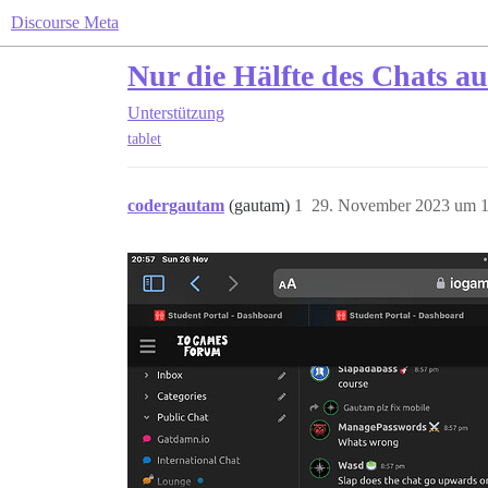
Discourse Meta
Nur die Hälfte des Chats au
Unterstützung
tablet
codergautam
(gautam)
1
29. November 2023 um 1