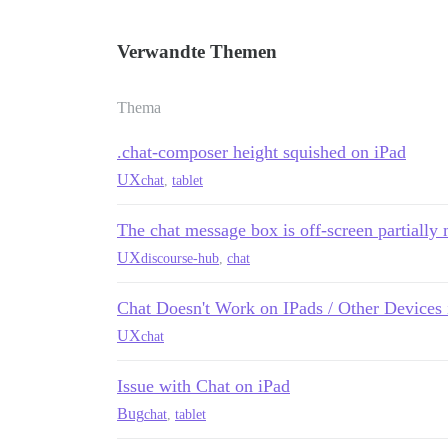
Verwandte Themen
Thema
.chat-composer height squished on iPad
UX
chat
,
tablet
The chat message box is off-screen partially m
UX
discourse-hub
,
chat
Chat Doesn't Work on IPads / Other Devices
UX
chat
Issue with Chat on iPad
Bug
chat
,
tablet