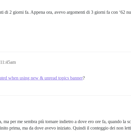
i di 2 giorni fa. Appena ora, avevo argomenti di 3 giorni fa con ‘62 nu
 11:45am
pdated when using new & unread topics banner
?
a, ma per me sembra più tornare indietro a dove ero ore fa, quando la sc
ito prima, ma da dove avevo iniziato. Quindi il conteggio dei non letti in