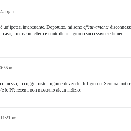
12:35pm
un’ipotesi interessante. Dopotutto, mi sono
effettivamente
disconnesso
l caso, mi disconnetterò e controllerò il giorno successivo se tornerà a 
10:55am
nnesso, ma oggi mostra argomenti vecchi di 1 giorno. Sembra piuttosto 
 (e le PR recenti non mostrano alcun indizio).
 11:21pm