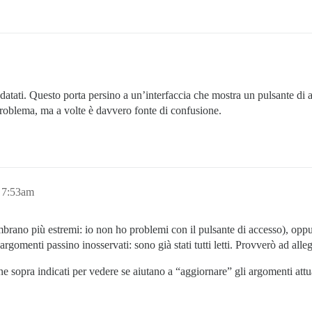
 datati. Questo porta persino a un’interfaccia che mostra un pulsante di 
problema, ma a volte è davvero fonte di confusione.
, 7:53am
mbrano più estremi: io non ho problemi con il pulsante di accesso), oppu
rgomenti passino inosservati: sono già stati tutti letti. Provverò ad all
e sopra indicati per vedere se aiutano a “aggiornare” gli argomenti attua