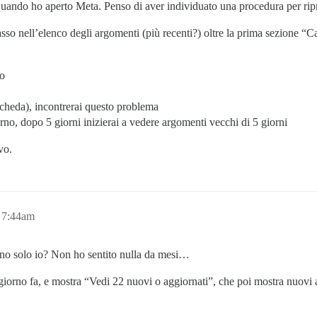
 quando ho aperto Meta. Penso di aver individuato una procedura per ripr
so nell’elenco degli argomenti (più recenti?) oltre la prima sezione “Ca
to
scheda), incontrerai questo problema
rno, dopo 5 giorni inizierai a vedere argomenti vecchi di 5 giorni
vo.
, 7:44am
no solo io? Non ho sentito nulla da mesi…
 giorno fa, e mostra “Vedi 22 nuovi o aggiornati”, che poi mostra nuovi 