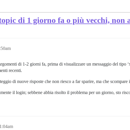
opic di 1 giorno fa o più vecchi, non a
5:50am
omenti di 1-2 giorni fa, prima di visualizzare un messaggio del tipo ‘xx
enti recenti.
onteggio di nuove risposte che non riesco a far sparire, ma che scompare i
amente il login; sebbene abbia risolto il problema per un giorno, sto ri
11:04am