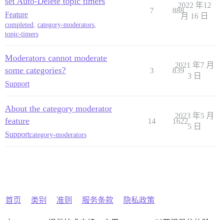
set Auto-Delete topic timers
2022 年12
7
888
Feature
月 16 日
completed
,
category-moderators
,
topic-timers
Moderators cannot moderate
2021 年7 月
some categories?
3
839
3 日
Support
About the category moderator
2023 年5 月
feature
14
1622
5 日
Support
category-moderators
首页
类别
准则
服务条款
隐私政策