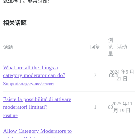
就这样了。非常感谢！
相关话题
浏
话题
回复
览
活动
量
What are all the things a
2024 年5 月
category moderator can do?
7
1054
21 日
Support
category-moderators
Esiste la possibilita' di attivare
2025 年11
moderatori limitati?
1
80
月 19 日
Feature
Allow Category Moderators to