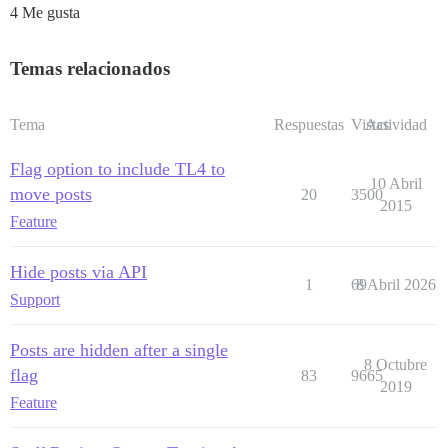
4 Me gusta
Temas relacionados
Tema
Respuestas
Vistas
Actividad
Flag option to include TL4 to
10 Abril
move posts
20
3500
2015
Feature
Hide posts via API
1
69
8 Abril 2026
Support
Posts are hidden after a single
8 Octubre
flag
83
9665
2019
Feature