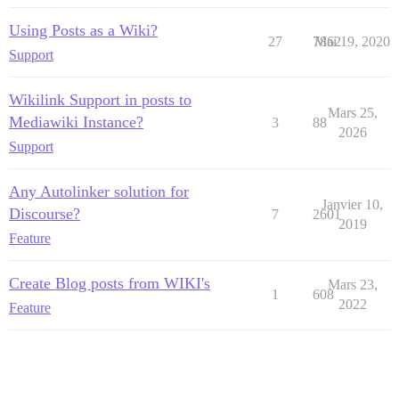
Using Posts as a Wiki?
27
7862
Mai 19, 2020
Support
Wikilink Support in posts to
Mars 25,
Mediawiki Instance?
3
88
2026
Support
Any Autolinker solution for
Janvier 10,
Discourse?
7
2601
2019
Feature
Create Blog posts from WIKI's
Mars 23,
1
608
2022
Feature