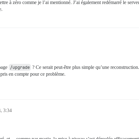
ettre à zéro comme je l’ai mentionné. J’ai également redémarré le serveu
e.
 page
/upgrade
? Ce serait peut-être plus simple qu’une reconstruction. 
été pris en compte pour ce problème.
, 3:34
é, et… comme par magie, la mise à niveau s’est déroulée efficacement j