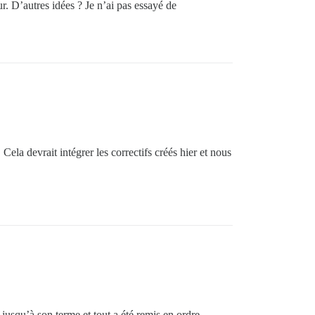
r. D’autres idées ? Je n’ai pas essayé de
Cela devrait intégrer les correctifs créés hier et nous
usqu’à son terme et tout a été remis en ordre.