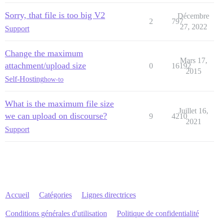
Sorry, that file is too big V2
Décembre
2
797
27, 2022
Support
Change the maximum
Mars 17,
attachment/upload size
0
16192
2015
Self-Hosting
how-to
What is the maximum file size
Juillet 16,
we can upload on discourse?
9
4210
2021
Support
Accueil
Catégories
Lignes directrices
Conditions générales d'utilisation
Politique de confidentialité