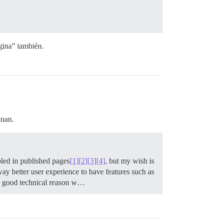
gina” también.
onan.
bled in published pages
[1]
[2]
[3]
[4]
, but my wish is
 way better user experience to have features such as
s a good technical reason w…