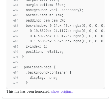
  margin-bottom: 50px;
  background: var(--secondary);
  border-radius: 1em;
  padding: 3em 3em 5%;
  box-shadow: 0 24px 40px rgba(0, 0, 0, 0.07)
    0 10.8529px 24.1177px rgba(0, 0, 0, 0.045
    0 4.50776px 10.0172px rgba(0, 0, 0, 0.035
    0 1.63037px 3.62304px rgba(0, 0, 0, 0.024
  z-index: 1;
  position: relative;
}
.published-page {
  .background-container {
    display: none;
  }
This file has been truncated.
show original