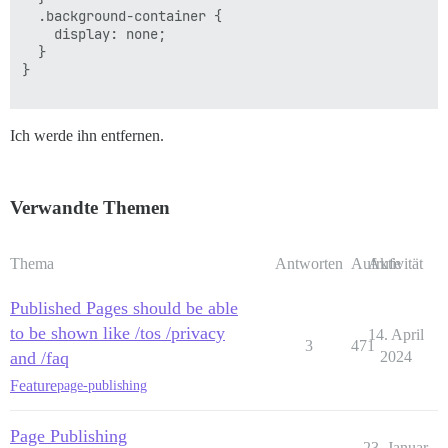
  .background-container {

    display: none;

  }

}

Ich werde ihn entfernen.
Verwandte Themen
Thema
Antworten
Aufrufe
Aktivität
Published Pages should be able
to be shown like /tos /privacy
14. April
3
471
and /faq
2024
Feature
page-publishing
Page Publishing
23. Januar