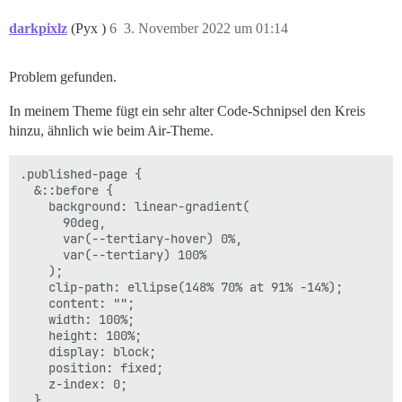
darkpixlz
(Pyx )
6
3. November 2022 um 01:14
Problem gefunden.
In meinem Theme fügt ein sehr alter Code-Schnipsel den Kreis
hinzu, ähnlich wie beim Air-Theme.
.published-page {

  &::before {

    background: linear-gradient(

      90deg,

      var(--tertiary-hover) 0%,

      var(--tertiary) 100%

    );

    clip-path: ellipse(148% 70% at 91% -14%);

    content: "";

    width: 100%;

    height: 100%;

    display: block;

    position: fixed;

    z-index: 0;

  }
