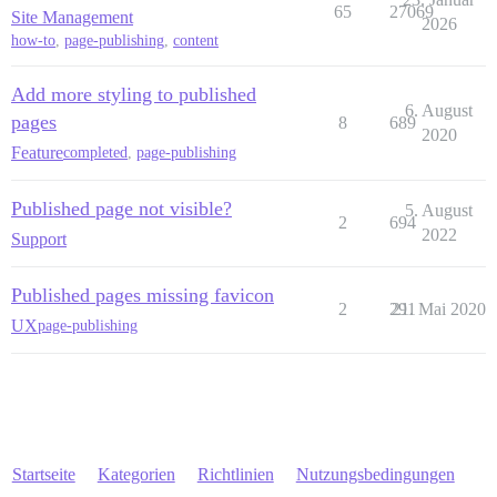
65
27069
Site Management
2026
how-to
,
page-publishing
,
content
Add more styling to published
6. August
pages
8
689
2020
Feature
completed
,
page-publishing
Published page not visible?
5. August
2
694
2022
Support
Published pages missing favicon
2
291
21. Mai 2020
UX
page-publishing
Startseite
Kategorien
Richtlinien
Nutzungsbedingungen