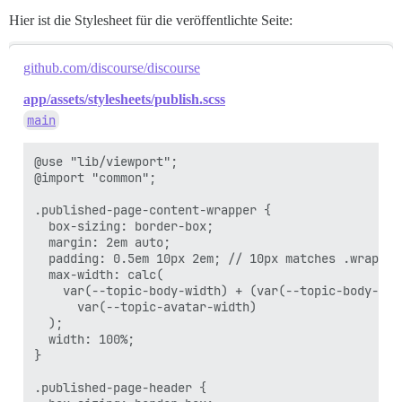
Hier ist die Stylesheet für die veröffentlichte Seite:
github.com/discourse/discourse
app/assets/stylesheets/publish.scss
main
@use "lib/viewport";

@import "common";

.published-page-content-wrapper {

  box-sizing: border-box;

  margin: 2em auto;

  padding: 0.5em 10px 2em; // 10px matches .wrap

  max-width: calc(

    var(--topic-body-width) + (var(--topic-body-wid
      var(--topic-avatar-width)

  );

  width: 100%;

}

.published-page-header {
