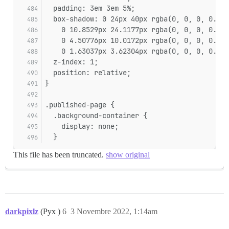
  padding: 3em 3em 5%;
  box-shadow: 0 24px 40px rgba(0, 0, 0, 0.07)
    0 10.8529px 24.1177px rgba(0, 0, 0, 0.045
    0 4.50776px 10.0172px rgba(0, 0, 0, 0.035
    0 1.63037px 3.62304px rgba(0, 0, 0, 0.024
  z-index: 1;
  position: relative;
}
.published-page {
  .background-container {
    display: none;
  }
This file has been truncated.
show original
darkpixlz
(Pyx )
6
3 Novembre 2022, 1:14am