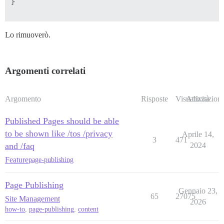
}

Lo rimuoverò.
Argomenti correlati
Argomento
Risposte
Visualizzazioni
Attività
Published Pages should be able
to be shown like /tos /privacy
Aprile 14,
3
471
and /faq
2024
Feature
page-publishing
Page Publishing
Gennaio 23,
65
27075
Site Management
2026
how-to
,
page-publishing
,
content