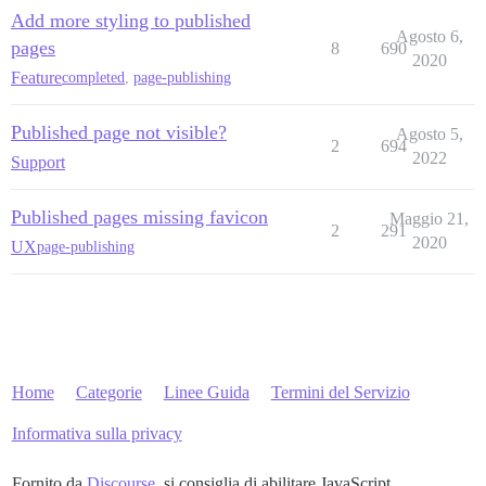
Add more styling to published
Agosto 6,
pages
8
690
2020
Feature
completed
,
page-publishing
Published page not visible?
Agosto 5,
2
694
2022
Support
Published pages missing favicon
Maggio 21,
2
291
2020
UX
page-publishing
Home
Categorie
Linee Guida
Termini del Servizio
Informativa sulla privacy
Fornito da
Discourse
, si consiglia di abilitare JavaScript