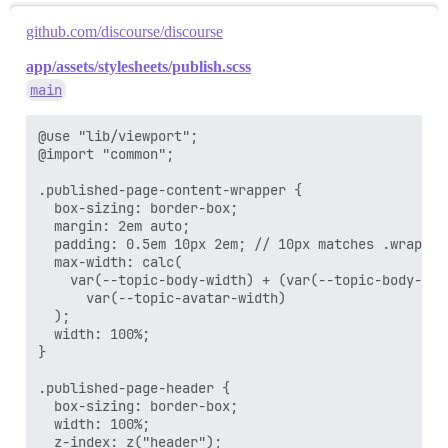
github.com/discourse/discourse
app/assets/stylesheets/publish.scss
main
@use "lib/viewport";

@import "common";

.published-page-content-wrapper {

  box-sizing: border-box;

  margin: 2em auto;

  padding: 0.5em 10px 2em; // 10px matches .wrap

  max-width: calc(

    var(--topic-body-width) + (var(--topic-body-wid
      var(--topic-avatar-width)

  );

  width: 100%;

}

.published-page-header {

  box-sizing: border-box;

  width: 100%;

  z-index: z("header");
