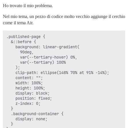
Ho trovato il mio problema.
Nel mio tema, un pezzo di codice molto vecchio aggiunge il cerchio
come il tema Air.
.published-page {

  &::before {

    background: linear-gradient(

      90deg,

      var(--tertiary-hover) 0%,

      var(--tertiary) 100%

    );

    clip-path: ellipse(148% 70% at 91% -14%);

    content: "";

    width: 100%;

    height: 100%;

    display: block;

    position: fixed;

    z-index: 0;

  }

  .background-container {

    display: none;

  }
