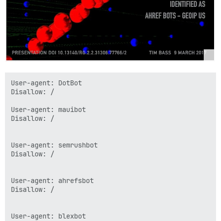
User-agent: DotBot

Disallow: /

User-agent: mauibot

Disallow: /

User-agent: semrushbot

Disallow: /

User-agent: ahrefsbot

Disallow: /

User-agent: blexbot
