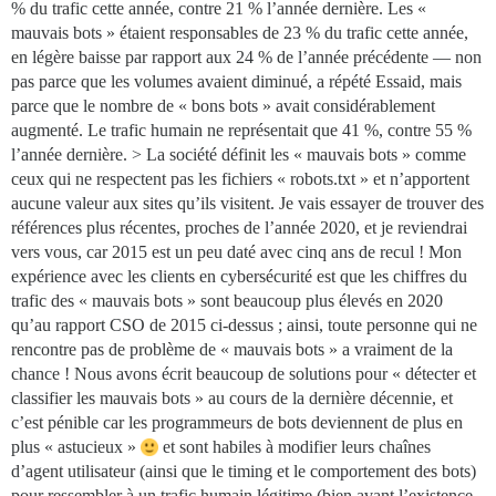
% du trafic cette année, contre 21 % l’année dernière. Les «
mauvais bots » étaient responsables de 23 % du trafic cette année,
en légère baisse par rapport aux 24 % de l’année précédente — non
pas parce que les volumes avaient diminué, a répété Essaid, mais
parce que le nombre de « bons bots » avait considérablement
augmenté. Le trafic humain ne représentait que 41 %, contre 55 %
l’année dernière. > La société définit les « mauvais bots » comme
ceux qui ne respectent pas les fichiers « robots.txt » et n’apportent
aucune valeur aux sites qu’ils visitent. Je vais essayer de trouver des
références plus récentes, proches de l’année 2020, et je reviendrai
vers vous, car 2015 est un peu daté avec cinq ans de recul ! Mon
expérience avec les clients en cybersécurité est que les chiffres du
trafic des « mauvais bots » sont beaucoup plus élevés en 2020
qu’au rapport CSO de 2015 ci-dessus ; ainsi, toute personne qui ne
rencontre pas de problème de « mauvais bots » a vraiment de la
chance ! Nous avons écrit beaucoup de solutions pour « détecter et
classifier les mauvais bots » au cours de la dernière décennie, et
c’est pénible car les programmeurs de bots deviennent de plus en
plus « astucieux »
et sont habiles à modifier leurs chaînes
d’agent utilisateur (ainsi que le timing et le comportement des bots)
pour ressembler à un trafic humain légitime (bien avant l’existence