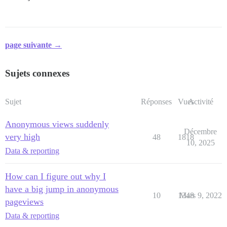
page suivante →
Sujets connexes
Sujet
Réponses
Vues
Activité
Anonymous views suddenly
Décembre
very high
48
1818
10, 2025
Data & reporting
How can I figure out why I
have a big jump in anonymous
10
1348
Mars 9, 2022
pageviews
Data & reporting