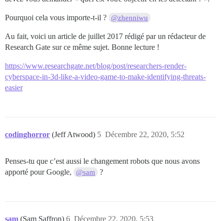
Pourquoi cela vous importe-t-il ?
@zhenniwu
Au fait, voici un article de juillet 2017 rédigé par un rédacteur de
Research Gate sur ce même sujet. Bonne lecture !
https://www.researchgate.net/blog/post/researchers-render-
cyberspace-in-3d-like-a-video-game-to-make-identifying-threats-
easier
codinghorror
(Jeff Atwood)
5
Décembre 22, 2020, 5:52
Penses-tu que c’est aussi le changement robots que nous avons
apporté pour Google,
?
@sam
sam
(Sam Saffron)
6
Décembre 22, 2020, 5:53