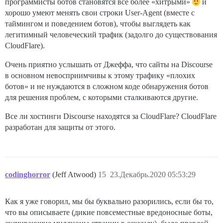
программисты ботов становятся всё более «хитрыми»
и
хорошо умеют менять свои строки User-Agent (вместе с
таймингом и поведением ботов), чтобы выглядеть как
легитимный человеческий трафик (задолго до существования
CloudFlare).
Очень приятно услышать от Джеффа, что сайты на Discourse
в основном невосприимчивы к этому трафику «плохих
ботов» и не нуждаются в сложном коде обнаружения ботов
для решения проблем, с которыми сталкиваются другие.
Все ли хостинги Discourse находятся за CloudFlare? CloudFlare
разработан для защиты от этого.
codinghorror
(Jeff Atwood)
15
23.Декабрь.2020 05:53:29
Как я уже говорил, мы бы буквально разорились, если бы то,
что вы описываете (дикие повсеместные вредоносные боты,