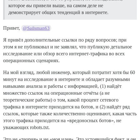
которое
вы
привели выше, на самом деле не
демонстрирует общих тенденций в интернете.
Привет,
@Sailsman63
Я привёл дополнительные ссылки по ряду вопросов; при
этом я не публиковал и не заявлял, что публикую детальное
исследование или обзор всего интернет-трафика во всех
операционных сценариях.
На мой взгляд, любой инженер, который потратит хотя бы 60
минут на исследование в интернете и обладает разумными
навыками анализа и работы с информацией, (1) найдёт
множество ссылок на операционные отчёты (а не
теоретические работы) о том, какой процент сетевого
трафика в интернете приходится на ботов, и (2) найдёт ряд
ссылок, которые также количественно оценивают, какая часть
этого трафика приходится на «вредоносных ботов», не
уважающих robots.txt.
Это не «теория» и не «моя идея». Это устоявшийся факт, и он