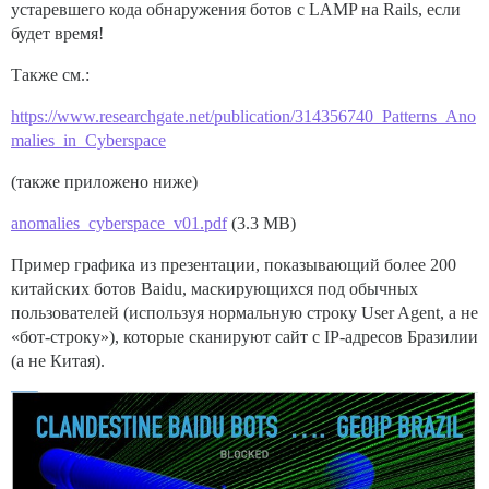
устаревшего кода обнаружения ботов с LAMP на Rails, если
будет время!
Также см.:
https://www.researchgate.net/publication/314356740_Patterns_Ano
malies_in_Cyberspace
(также приложено ниже)
anomalies_cyberspace_v01.pdf
(3.3 MB)
Пример графика из презентации, показывающий более 200
китайских ботов Baidu, маскирующихся под обычных
пользователей (используя нормальную строку User Agent, а не
«бот-строку»), которые сканируют сайт с IP-адресов Бразилии
(а не Китая).