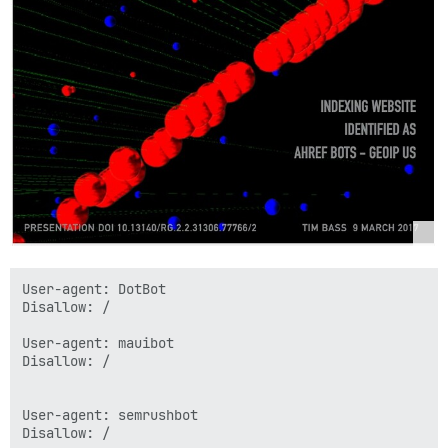
User-agent: DotBot

Disallow: /

User-agent: mauibot

Disallow: /

User-agent: semrushbot

Disallow: /
