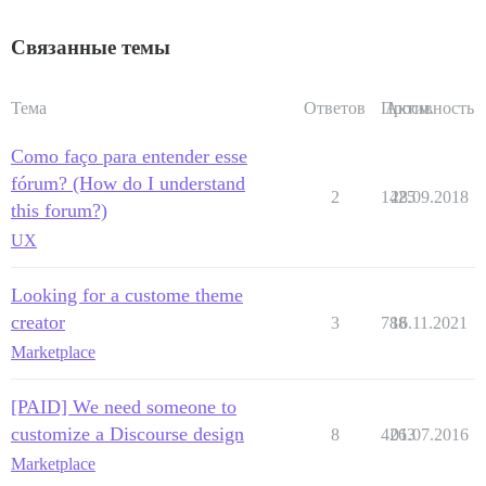
Связанные темы
Тема
Ответов
Просм.
Активность
Como faço para entender esse
fórum? (How do I understand
2
1425
28.09.2018
this forum?)
UX
Looking for a custome theme
creator
3
788
16.11.2021
Marketplace
[PAID] We need someone to
customize a Discourse design
8
4263
01.07.2016
Marketplace