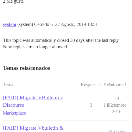
2 Me gusta
system
(system) Cerrado
6
27 Agosto, 2019 13:51
This topic was automatically closed 30 days after the last reply.
New replies are no longer allowed.
Temas relacionados
Tema
Respuestas
Vistas
Actividad
[PAID] Migrate VBulletin >
29
Discourse
3
1482
Diciembre
2016
Marketplace
[PAID] Migrate Vbulletin &