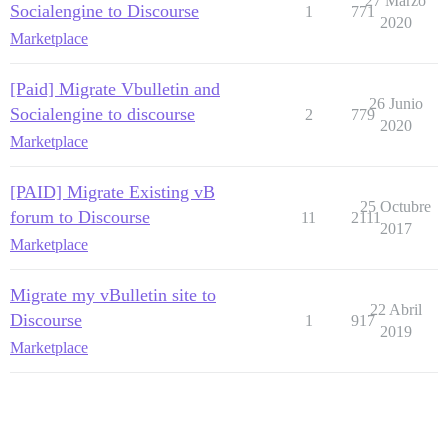
27 Marzo
Socialengine to Discourse
1
771
2020
Marketplace
[Paid] Migrate Vbulletin and
26 Junio
Socialengine to discourse
2
779
2020
Marketplace
[PAID] Migrate Existing vB
25 Octubre
forum to Discourse
11
2111
2017
Marketplace
Migrate my vBulletin site to
22 Abril
Discourse
1
917
2019
Marketplace