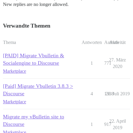
New replies are no longer allowed.
Verwandte Themen
Thema
Antworten
Aufrufe
Aktivität
[PAID] Migrate Vbulletin &
27. März
Socialengine to Discourse
1
771
2020
Marketplace
[Paid] Migrate Vbulletin 3.8.3 >
Discourse
4
1338
28. Juli 2019
Marketplace
Migrate my vBulletin site to
22. April
Discourse
1
917
2019
Marketplace