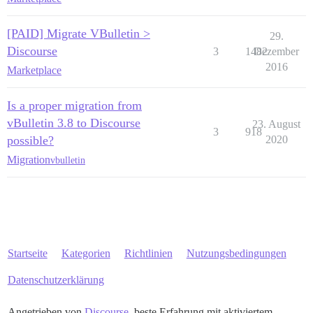
[PAID] Migrate VBulletin >
29.
Discourse
3
1482
Dezember
2016
Marketplace
Is a proper migration from
vBulletin 3.8 to Discourse
23. August
3
918
possible?
2020
Migration
vbulletin
Startseite
Kategorien
Richtlinien
Nutzungsbedingungen
Datenschutzerklärung
Angetrieben von
Discourse
, beste Erfahrung mit aktiviertem