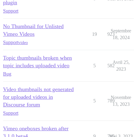
plugin
Support
No Thumbnail for Unlisted
Septembre
Vimeo Videos
19
923
18, 2024
Support
video
Topic thumbnails broken when
Avril 25,
topic includes uploaded video
5
582
2023
Bug
Video thumbnails not generated
for uploaded videos in
Novembre
5
789
Discourse forum
13, 2023
Support
Vimeo oneboxes broken after
3.1.0.beta4
9
745
Mai 3, 2023