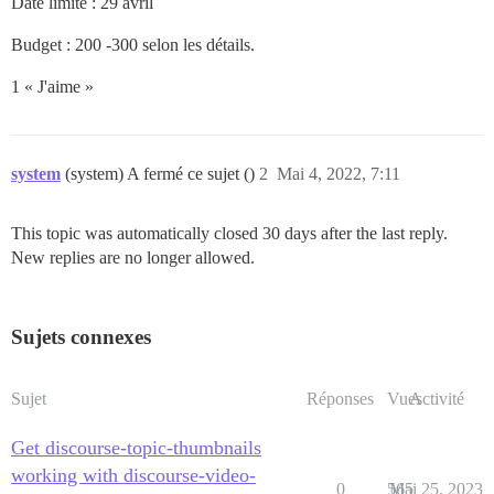
Date limite : 29 avril
Budget : 200
-300
selon les détails.
1 « J'aime »
system
(system) A fermé ce sujet ()
2
Mai 4, 2022, 7:11
This topic was automatically closed 30 days after the last reply.
New replies are no longer allowed.
Sujets connexes
Sujet
Réponses
Vues
Activité
Get discourse-topic-thumbnails
working with discourse-video-
0
565
Mai 25, 2023