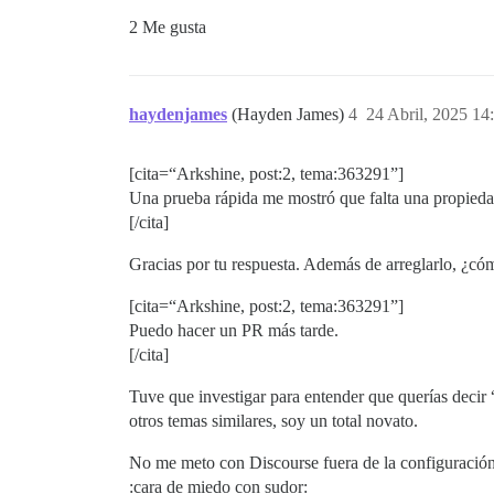
2 Me gusta
haydenjames
(Hayden James)
4
24 Abril, 2025 14
[cita=“Arkshine, post:2, tema:363291”]
Una prueba rápida me mostró que falta una propied
[/cita]
Gracias por tu respuesta. Además de arreglarlo, ¿cóm
[cita=“Arkshine, post:2, tema:363291”]
Puedo hacer un PR más tarde.
[/cita]
Tuve que investigar para entender que querías decir 
otros temas similares, soy un total novato.
No me meto con Discourse fuera de la configuración p
:cara de miedo con sudor: