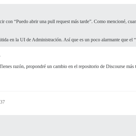
cir con “Puedo abrir una pull request más tarde”. Como mencioné, cuand
tida en la UI de Administración. Así que es un poco alarmante que el “
.
Tienes razón, propondré un cambio en el repositorio de Discourse más t
:37