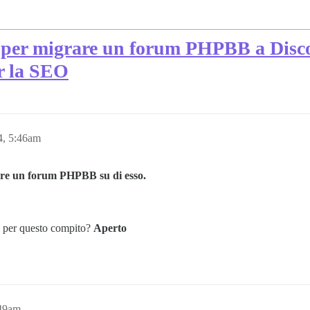
er migrare un forum PHPBB a Discou
er la SEO
4, 5:46am
are un forum PHPBB su di esso.
re per questo compito?
Aperto
:49am