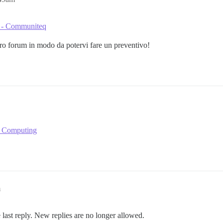
e - Communiteq
ro forum in modo da potervi fare un preventivo!
te Computing
m
 last reply. New replies are no longer allowed.