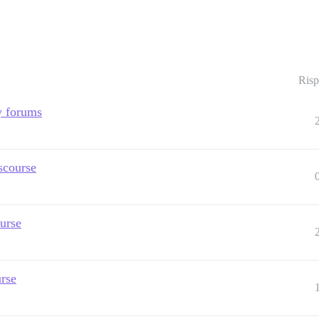
Risp
y forums
scourse
urse
rse