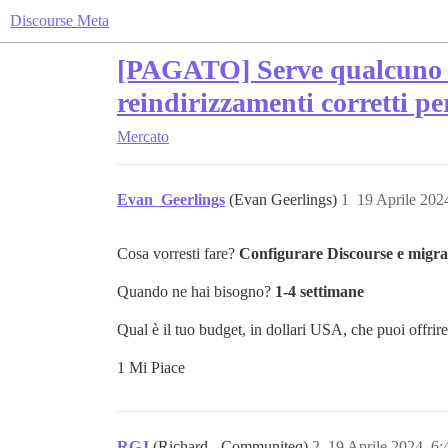
Discourse Meta
[PAGATO] Serve qualcuno p
reindirizzamenti corretti p
Mercato
Evan_Geerlings
(Evan Geerlings)
1
19 Aprile 202
Cosa vorresti fare?
Configurare Discourse e migr
Quando ne hai bisogno?
1-4 settimane
Qual è il tuo budget, in dollari USA, che puoi offri
1 Mi Piace
RGJ
(Richard - Communiteq)
2
19 Aprile 2024, 6