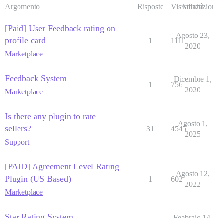
Argomento
Risposte
Visualizzazioni
Attività
[Paid] User Feedback rating on
Agosto 23,
profile card
1
1111
2020
Marketplace
Feedback System
Dicembre 1,
1
756
2020
Marketplace
Is there any plugin to rate
Agosto 1,
sellers?
31
4545
2025
Support
[PAID] Agreement Level Rating
Agosto 12,
Plugin (US Based)
1
602
2022
Marketplace
Star Rating System
Febbraio 14,