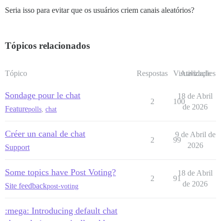
Seria isso para evitar que os usuários criem canais aleatórios?
Tópicos relacionados
Tópico
Respostas
Visualizações
Atividade
Sondage pour le chat
18 de Abril
2
100
de 2026
Feature
polls
,
chat
Créer un canal de chat
9 de Abril de
2
99
2026
Support
Some topics have Post Voting?
18 de Abril
2
91
de 2026
Site feedback
post-voting
:mega: Introducing default chat