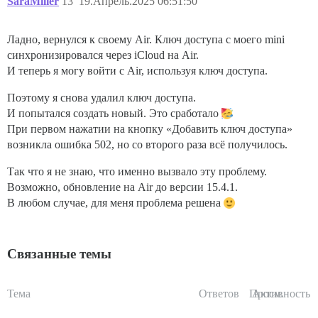
SaraMiller
13
19.Апрель.2025 06:51:50
Ладно, вернулся к своему Air. Ключ доступа с моего mini
синхронизировался через iCloud на Air.
И теперь я могу войти с Air, используя ключ доступа.
Поэтому я снова удалил ключ доступа.
И попытался создать новый. Это сработало
При первом нажатии на кнопку «Добавить ключ доступа»
возникла ошибка 502, но со второго раза всё получилось.
Так что я не знаю, что именно вызвало эту проблему.
Возможно, обновление на Air до версии 15.4.1.
В любом случае, для меня проблема решена
Связанные темы
Тема
Ответов
Просм.
Активность