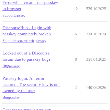
Error when create user passkey
in browser
12
529
30.10.2025
Support
passkey
DiscourseHub - Login with
passkey completely broken
6
324
27.10.2024
Support
discourse-hub
,
passkey
Locked out of a Discourse
forum due to passkey bug?
8
377
28.04.2025
Bug
passkey
Passkey login: An error
occured: The security key is not
2
140
04.06.2026
owned by the user
Bug
passkey
Cant set up passkey on any