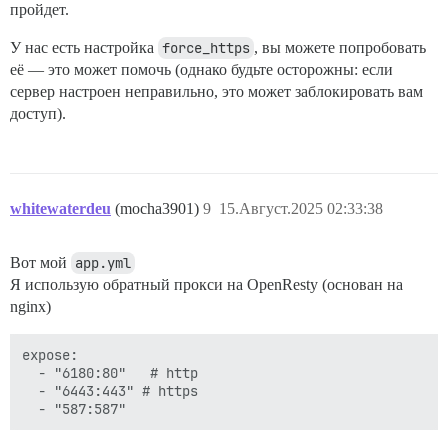
submit @ confirm-session.gjs:84

пройдет.
await in submit

(аноним) @ d-button.gjs:138

У нас есть настройка
force_https
, вы можете попробовать
invoke @ index.js:264

её — это может помочь (однако будьте осторожны: если
flush @ index.js:180

сервер настроен неправильно, это может заблокировать вам
flush @ index.js:334

_end @ index.js:762

доступ).
end @ index.js:565

_runExpiredTimers @ index.js:869

setTimeout

setTimeout @ index.js:39

_installTimerTimeout @ index.js:912

whitewaterdeu
(mocha3901)
9
15.Август.2025 02:33:38
_later @ index.js:823

later @ index.js:652

T @ index.js:562

Вот мой
app.yml
_triggerAction @ d-button.gjs:135

Я использую обратный прокси на OpenResty (основан на
click @ d-button.gjs:93

nginx)
user-passkeys.gjs:104  {jqXHR: {…}, textStatus: 'erro
createPasskey @ user-passkeys.gjs:104

await in createPasskey

expose:

didConfirm @ user-passkeys.gjs:140

  - "6180:80"   # http

didConfirmWrapped @ dialog.js:134

  - "6443:443" # https

_join @ index.js:788

join @ index.js:605

p @ index.js:152
