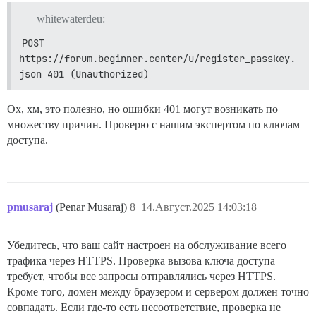
Предотвращение отслеживания заблокировало доступ к хра
Предотвращение отслеживания заблокировало доступ к хра
whitewaterdeu:
Предотвращение отслеживания заблокировало доступ к хра
deprecated.js:62  Уведомление о устаревании: Установк
POST 
a @ deprecated.js:62

https://forum.beginner.center/u/register_passkey.
security:1 Обработка autofocus была заблокирована, по
json 401 (Unauthorized)
completion_list.html:14   GET chrome-extension://mfbc
completion_list.html:13   GET chrome-extension://mfbc
completion_list.html:12   GET chrome-extension://mfbc
Ох, хм, это полезно, но ошибки 401 могут возникать по
ajax.js:188   POST https://forum.beginner.center/u/re
множеству причин. Проверю с нашим экспертом по ключам
send @ jquery.js:9940

доступа.
ajax @ jquery.js:9521

o @ ajax.js:188

(аноним) @ rsvp-DaQAFb0W.js:435

e @ rsvp-DaQAFb0W.js:451

A @ ajax.js:201

registerPasskey @ user.js:650

pmusaraj
(Penar Musaraj)
8
14.Август.2025 14:03:18
createPasskey @ user-passkeys.gjs:86

await in createPasskey

didConfirm @ user-passkeys.gjs:140

Убедитесь, что ваш сайт настроен на обслуживание всего
didConfirmWrapped @ dialog.js:134

трафика через HTTPS. Проверка вызова ключа доступа
_join @ index.js:788

требует, чтобы все запросы отправлялись через HTTPS.
join @ index.js:605

Кроме того, домен между браузером и сервером должен точно
p @ index.js:152

(аноним) @ index.js:250

совпадать. Если где-то есть несоответствие, проверка не