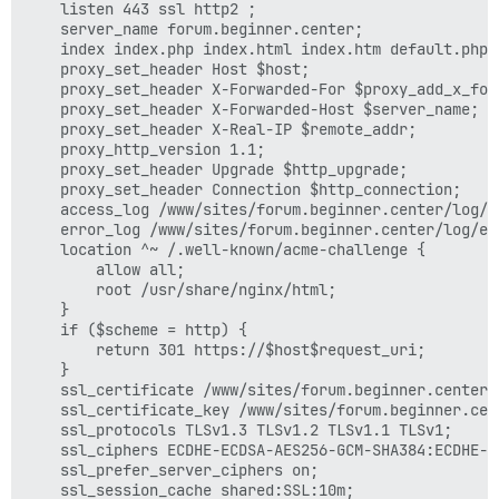
    listen 443 ssl http2 ; 

    server_name forum.beginner.center; 

    index index.php index.html index.htm default.php 
    proxy_set_header Host $host; 

    proxy_set_header X-Forwarded-For $proxy_add_x_forw
    proxy_set_header X-Forwarded-Host $server_name; 

    proxy_set_header X-Real-IP $remote_addr; 

    proxy_http_version 1.1; 

    proxy_set_header Upgrade $http_upgrade; 

    proxy_set_header Connection $http_connection; 

    access_log /www/sites/forum.beginner.center/log/ac
    error_log /www/sites/forum.beginner.center/log/err
    location ^~ /.well-known/acme-challenge {

        allow all; 

        root /usr/share/nginx/html; 

    }

    if ($scheme = http) {

        return 301 https://$host$request_uri; 

    }

    ssl_certificate /www/sites/forum.beginner.center/
    ssl_certificate_key /www/sites/forum.beginner.cen
    ssl_protocols TLSv1.3 TLSv1.2 TLSv1.1 TLSv1; 

    ssl_ciphers ECDHE-ECDSA-AES256-GCM-SHA384:ECDHE-R
    ssl_prefer_server_ciphers on; 

    ssl_session_cache shared:SSL:10m; 
