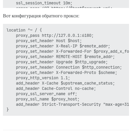
    ssl_session_timeout 10m; 

    error_page 497 https://$host$request_uri; 

    proxy_set_header X-Forwarded-Proto https; 

Вот конфигурация обратного прокси:
    add_header Strict-Transport-Security "max-age=3153
    include /www/sites/forum.beginner.center/proxy/*.c
location ^~ / {

    proxy_pass http://127.0.0.1:6180; 

    proxy_set_header Host $host; 

    proxy_set_header X-Real-IP $remote_addr; 

    proxy_set_header X-Forwarded-For $proxy_add_x_forw
    proxy_set_header REMOTE-HOST $remote_addr; 

    proxy_set_header Upgrade $http_upgrade; 

    proxy_set_header Connection $http_connection; 

    proxy_set_header X-Forwarded-Proto $scheme; 

    proxy_http_version 1.1; 

    add_header X-Cache $upstream_cache_status; 

    add_header Cache-Control no-cache; 

    proxy_ssl_server_name off; 

    proxy_ssl_name $proxy_host; 

    add_header Strict-Transport-Security "max-age=3153