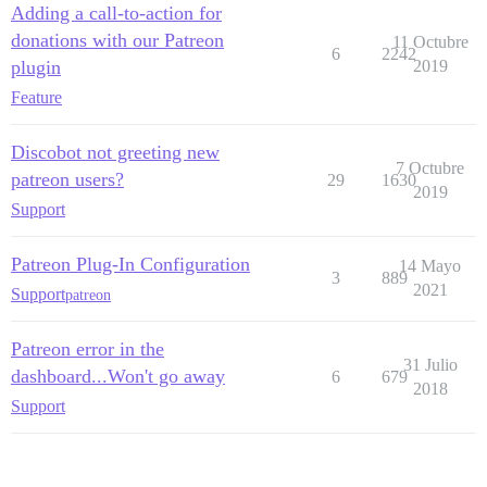
Adding a call-to-action for
donations with our Patreon
11 Octubre
6
2242
plugin
2019
Feature
Discobot not greeting new
7 Octubre
patreon users?
29
1630
2019
Support
Patreon Plug-In Configuration
14 Mayo
3
889
2021
Support
patreon
Patreon error in the
31 Julio
dashboard...Won't go away
6
679
2018
Support