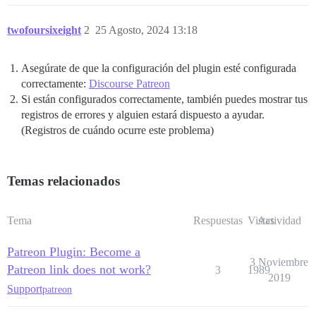
twofoursixeight
2
25 Agosto, 2024 13:18
Asegúrate de que la configuración del plugin esté configurada
correctamente:
Discourse Patreon
Si están configurados correctamente, también puedes mostrar tus
registros de errores y alguien estará dispuesto a ayudar.
(Registros de cuándo ocurre este problema)
Temas relacionados
Tema
Respuestas
Vistas
Actividad
Patreon Plugin: Become a
3 Noviembre
Patreon link does not work?
3
1989
2019
Support
patreon