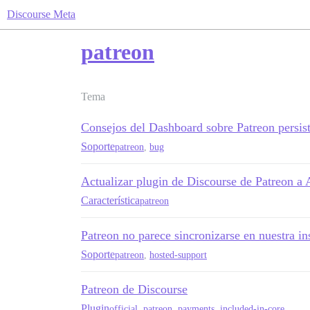
Discourse Meta
patreon
Tema
Consejos del Dashboard sobre Patreon persis
Soporte
patreon
,
bug
Actualizar plugin de Discourse de Patreon a 
Característica
patreon
Patreon no parece sincronizarse en nuestra in
Soporte
patreon
,
hosted-support
Patreon de Discourse
Plugin
official
,
patreon
,
payments
,
included-in-core