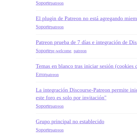
Soporte
patreon
El plugin de Patreon no está agregando miemb
Soporte
patreon
Patreon prueba de 7 días e integración de Di
Soporte
pr-welcome
,
patreon
Temas en blanco tras iniciar sesión (cookies 
Error
patreon
La integración Discourse-Patreon permite inic
este foro es solo por invitación"
Soporte
patreon
Grupo principal no establecido
Soporte
patreon