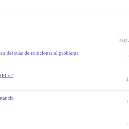
Respu
ten después de solucionar el problema
API v2
1
stancia