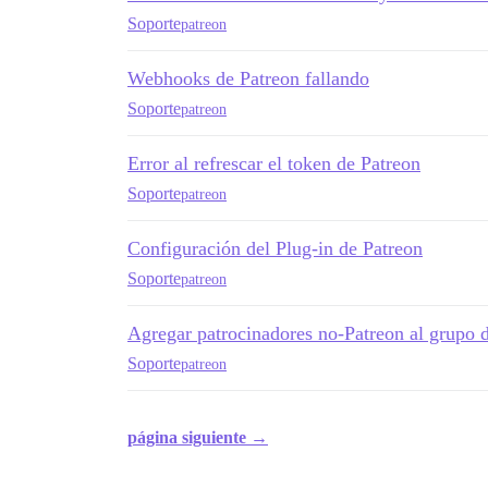
Soporte
patreon
Webhooks de Patreon fallando
Soporte
patreon
Error al refrescar el token de Patreon
Soporte
patreon
Configuración del Plug-in de Patreon
Soporte
patreon
Agregar patrocinadores no-Patreon al grupo 
Soporte
patreon
página siguiente →