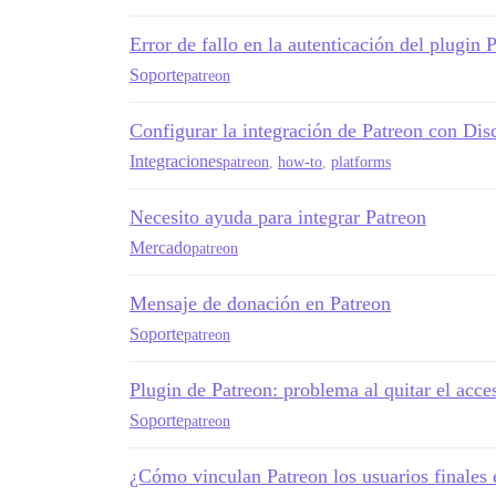
Error de fallo en la autenticación del plugin 
Soporte
patreon
Configurar la integración de Patreon con Dis
Integraciones
patreon
,
how-to
,
platforms
Necesito ayuda para integrar Patreon
Mercado
patreon
Mensaje de donación en Patreon
Soporte
patreon
Plugin de Patreon: problema al quitar el acces
Soporte
patreon
¿Cómo vinculan Patreon los usuarios finales 