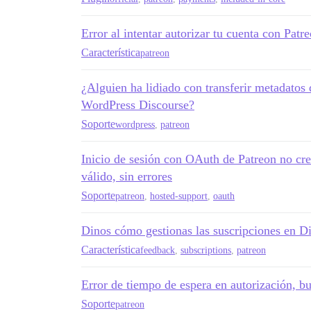
Error al intentar autorizar tu cuenta con Patr
Característica
patreon
¿Alguien ha lidiado con transferir metadatos 
WordPress Discourse?
Soporte
wordpress
,
patreon
Inicio de sesión con OAuth de Patreon no cre
válido, sin errores
Soporte
patreon
,
hosted-support
,
oauth
Dinos cómo gestionas las suscripciones en D
Característica
feedback
,
subscriptions
,
patreon
Error de tiempo de espera en autorización, 
Soporte
patreon