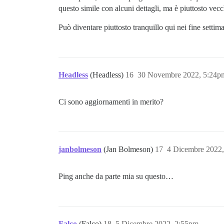
questo simile con alcuni dettagli, ma è piuttosto vec
Può diventare piuttosto tranquillo qui nei fine sett
Headless
(Headless)
16
30 Novembre 2022, 5:24p
Ci sono aggiornamenti in merito?
janbolmeson
(Jan Bolmeson)
17
4 Dicembre 2022
Ping anche da parte mia su questo…
Falco
(Falco)
18
5 Dicembre 2022, 2:55pm