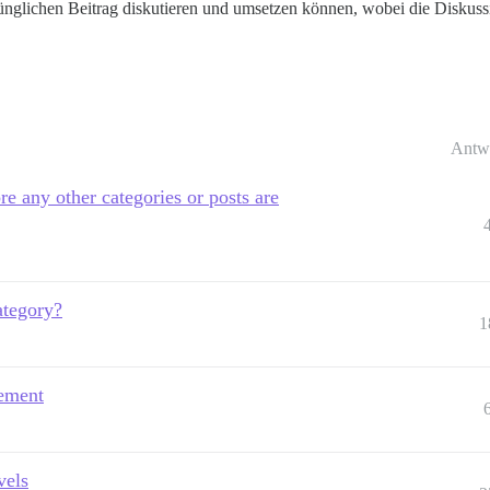
nglichen Beitrag diskutieren und umsetzen können, wobei die Diskussi
Antw
re any other categories or posts are
category?
1
gement
vels